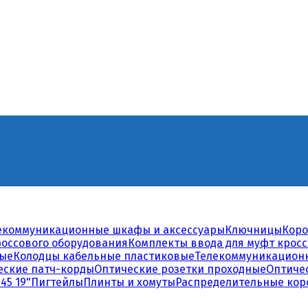
екоммуникационные шкафы и аксессуары
Ключницы
Коро
россового оборудования
Комплекты ввода для муфт крос
ные
Колодцы кабельные пластиковые
Телекоммуникацион
еские патч-корды
Оптические розетки проходные
Оптиче
45 19"
Пигтейлы
Плинты и хомуты
Распределительные кор