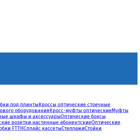
бки под плинты
Кроссы оптические стоечные
сового оборудования
Кросс-муфты оптические
Муфты
ные шкафы и аксессуары
Оптические боксы
ские розетки настенные абонентские
Оптические
обки FTTH
Сплайс кассеты
Стеллажи
Стойки