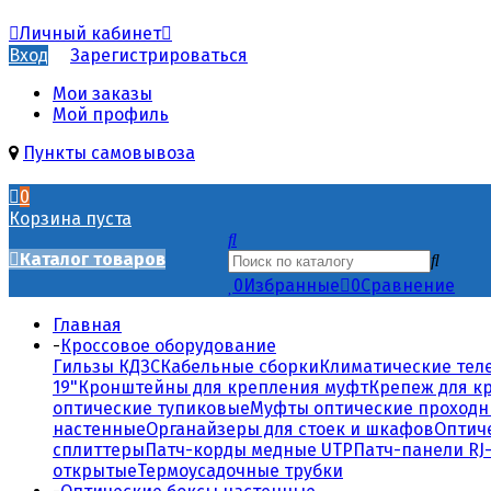
Личный кабинет
Вход
Зарегистрироваться
Мои заказы
Мой профиль
Пункты самовывоза
0
Корзина пуста
Каталог товаров
0
Избранные
0
Сравнение
Главная
-
Кроссовое оборудование
Гильзы КДЗС
Кабельные сборки
Климатические тел
19"
Кронштейны для крепления муфт
Крепеж для к
оптические тупиковые
Муфты оптические проход
настенные
Органайзеры для стоек и шкафов
Оптич
сплиттеры
Патч-корды медные UTP
Патч-панели RJ-
открытые
Термоусадочные трубки