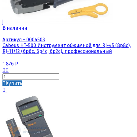
В наличии
Артикул - 0004503
Cabeus HT-500 Инструмент обжимной для RJ-45 (8р8с),
RJ-11/12 (6р6с, 6р4с, 6р2с), профессиональный
1 876
Р
Купить