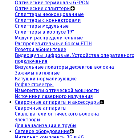
Оптические терминалы GEPON
Оптические сплиттеры
Сплиттеры неоконцованные
Сплиттеры с коннекторами
Сплиттеры модульные
Сплиттеры в корпусе 19"
Модули распределительные
Распределительные боксы FTTH
Розетки абонентские
Видеощупы цифровые. Устройства оперативного
подключения
Визуальные локаторы дефектов волокна
Зажимы натяжные
Катушки нормализующие
Рефлектометры
Измерители оптической мощности
Источники лазерного излучения
Сварочные аппараты и аксессуары
Сварочные аппараты
Скалыватели оптического волокна
Электроды
Для канализации в трубы
Сетевое оборудование
Интернет комплекты 3G и 4G