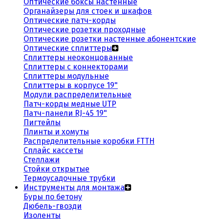
Оптические боксы настенные
Органайзеры для стоек и шкафов
Оптические патч-корды
Оптические розетки проходные
Оптические розетки настенные абонентские
Оптические сплиттеры
Сплиттеры неоконцованные
Сплиттеры с коннекторами
Сплиттеры модульные
Сплиттеры в корпусе 19"
Модули распределительные
Патч-корды медные UTP
Патч-панели RJ-45 19"
Пигтейлы
Плинты и хомуты
Распределительные коробки FTTH
Сплайс кассеты
Стеллажи
Стойки открытые
Термоусадочные трубки
Инструменты для монтажа
Буры по бетону
Дюбель-гвозди
Изоленты