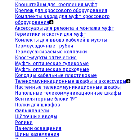
Кронштейны для крепления муфт
Крепеж для кроссового оборудования
Комплекты ввода для муфт кроссового
оборудования
Аксессуары для ремонта и монтажа муфт
Герметики и скотчи для муфт
Комлекты для ввода кабелей в муфты
Термоусадочные трубки
Термоусаживаемые колпачки
Кросс-муфты оптические
Муфты оптические тупиковые
Муфты оптические проходные
Колодцы кабельные пластиковые
Телекоммуникационные шкафы и аксессуары
Настенные телекоммуникационные шкафы
Напольные телекоммуникационные шкафы
Вентиляторные блоки 19"
Полки для шкафов
Фальшпанели
Щёточные вводы
Ролики
Панели освещения
Шины заземления