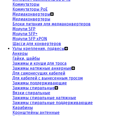
Коммутаторы
Коммутаторы PoE
Медиаконвертеры
Медиаконвертеры
Блоки питания для медиаконвертеров
Модули SFP
Модули SFP+
Модули SFP xPON
Шасси для конвертеров
Узлы крепления, подвесы
Анкеры
Гайки, шайбы
Зажимы и коуши для троса
Зажимы натяжные анкерные
Для самонесущих кабелей
Для кабелей с вынесенным тросом
Зажимы поддерживающие
Зажимы спиральные
Вязки спиральные
Зажимы спиральные натяжные
Зажимы спиральные поддерживающие
Карабины
Кронштейны антенные