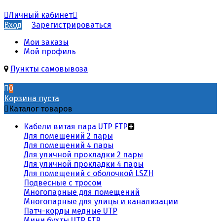
Личный кабинет
Вход
Зарегистрироваться
Мои заказы
Мой профиль
Пункты самовывоза
0
Корзина пуста
Каталог товаров
Кабели витая пара UTP FTP
Для помещений 2 пары
Для помещений 4 пары
Для уличной прокладки 2 пары
Для уличной прокладки 4 пары
Для помещений с оболочкой LSZH
Подвесные с тросом
Многопарные для помещений
Многопарные для улицы и канализации
Патч-корды медные UTP
Мини бухты UTP FTP