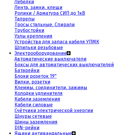
Лебедки
Лента, замки, клещи
Ролики / Арматура СИП до 1кВ
Талрепы
Тросы стальные, Спирали
Трубостойки
Узлы крепления
Устройства для запаса кабеля УПМК
Шпильки резьбовые
Электрооборудование
Автоматические выключатели
Боксы для автоматических выключателей
Батарейки
Блоки розеток 19"
Вилки, розетки
Клеммы, соединители, зажимы
Колодки удлинителя
Кабели заземления
Кабели силовые
Счётчики электрической энергии
Шнуры сетевые
Шины заземления
DIN-рейки
Ящики антивандальные