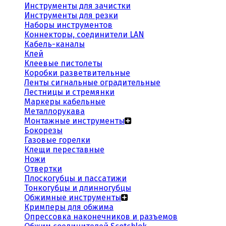
Инструменты для зачистки
Инструменты для резки
Наборы инструментов
Коннекторы, соединители LAN
Кабель-каналы
Клей
Клеевые пистолеты
Коробки разветвительные
Ленты сигнальные оградительные
Лестницы и стремянки
Маркеры кабельные
Металлорукава
Монтажные инструменты
Бокорезы
Газовые горелки
Клещи переставные
Ножи
Отвертки
Плоскогубцы и пассатижи
Тонкогубцы и длинногубцы
Обжимные инструменты
Кримперы для обжима
Опрессовка наконечников и разъемов