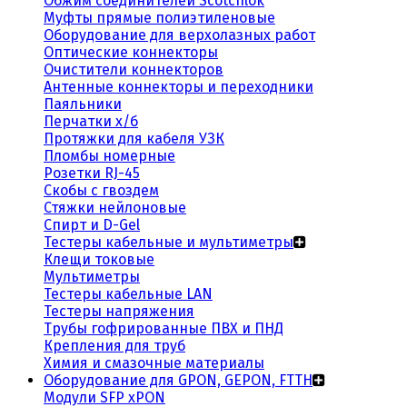
Обжим соединителей Scotchlok
Муфты прямые полиэтиленовые
Оборудование для верхолазных работ
Оптические коннекторы
Очистители коннекторов
Антенные коннекторы и переходники
Паяльники
Перчатки х/б
Протяжки для кабеля УЗК
Пломбы номерные
Розетки RJ-45
Скобы с гвоздем
Стяжки нейлоновые
Спирт и D-Gel
Тестеры кабельные и мультиметры
Клещи токовые
Мультиметры
Тестеры кабельные LAN
Тестеры напряжения
Трубы гофрированные ПВХ и ПНД
Крепления для труб
Химия и смазочные материалы
Оборудование для GPON, GEPON, FTTH
Модули SFP xPON