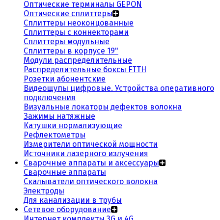
Оптические терминалы GEPON
Оптические сплиттеры
Сплиттеры неоконцованные
Сплиттеры с коннекторами
Сплиттеры модульные
Сплиттеры в корпусе 19"
Модули распределительные
Распределительные боксы FTTH
Розетки абонентские
Видеощупы цифровые. Устройства оперативного
подключения
Визуальные локаторы дефектов волокна
Зажимы натяжные
Катушки нормализующие
Рефлектометры
Измерители оптической мощности
Источники лазерного излучения
Сварочные аппараты и аксессуары
Сварочные аппараты
Скалыватели оптического волокна
Электроды
Для канализации в трубы
Сетевое оборудование
Интернет комплекты 3G и 4G