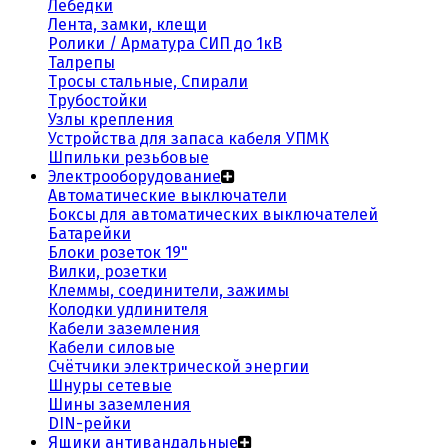
Лебедки
Лента, замки, клещи
Ролики / Арматура СИП до 1кВ
Талрепы
Тросы стальные, Спирали
Трубостойки
Узлы крепления
Устройства для запаса кабеля УПМК
Шпильки резьбовые
Электрооборудование
Автоматические выключатели
Боксы для автоматических выключателей
Батарейки
Блоки розеток 19"
Вилки, розетки
Клеммы, соединители, зажимы
Колодки удлинителя
Кабели заземления
Кабели силовые
Счётчики электрической энергии
Шнуры сетевые
Шины заземления
DIN-рейки
Ящики антивандальные