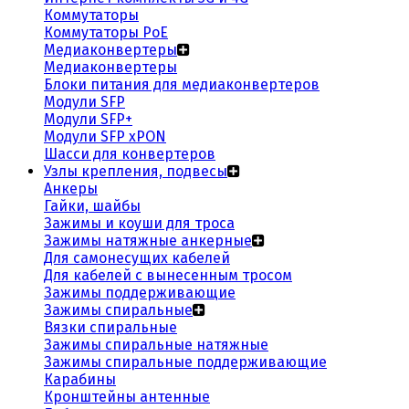
Коммутаторы
Коммутаторы PoE
Медиаконвертеры
Медиаконвертеры
Блоки питания для медиаконвертеров
Модули SFP
Модули SFP+
Модули SFP xPON
Шасси для конвертеров
Узлы крепления, подвесы
Анкеры
Гайки, шайбы
Зажимы и коуши для троса
Зажимы натяжные анкерные
Для самонесущих кабелей
Для кабелей с вынесенным тросом
Зажимы поддерживающие
Зажимы спиральные
Вязки спиральные
Зажимы спиральные натяжные
Зажимы спиральные поддерживающие
Карабины
Кронштейны антенные