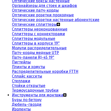
Оптические боксы настенные
Органайзеры для стоек и шкафов
Оптические патч-корды
Оптические розетки проходные
Оптические розетки настенные абонентские
Оптические сплиттеры
Сплиттеры неоконцованные
Сплиттеры с коннекторами
Сплиттеры модульные
Сплиттеры в корпусе 19"
Модули распределительные
Патч-корды медные UTP
Патч-панели RJ-45 19"
Пигтейлы
Плинты и хомуты
Распределительные коробки FTTH
Сплайс кассеты
Стеллажи
Стойки открытые
Термоусадочные трубки
Инструменты для монтажа
Буры по бетону
Дюбель-гвозди
Изоленты