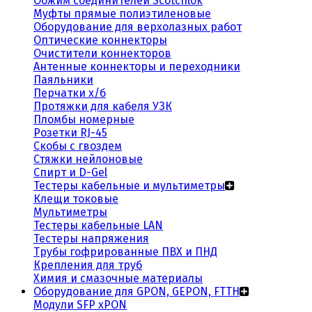
Обжим соединителей Scotchlok
Муфты прямые полиэтиленовые
Оборудование для верхолазных работ
Оптические коннекторы
Очистители коннекторов
Антенные коннекторы и переходники
Паяльники
Перчатки х/б
Протяжки для кабеля УЗК
Пломбы номерные
Розетки RJ-45
Скобы с гвоздем
Стяжки нейлоновые
Спирт и D-Gel
Тестеры кабельные и мультиметры
Клещи токовые
Мультиметры
Тестеры кабельные LAN
Тестеры напряжения
Трубы гофрированные ПВХ и ПНД
Крепления для труб
Химия и смазочные материалы
Оборудование для GPON, GEPON, FTTH
Модули SFP xPON