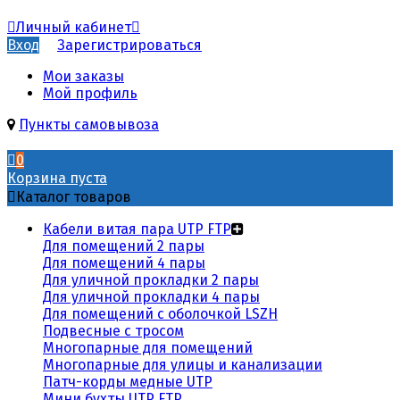
Личный кабинет
Вход
Зарегистрироваться
Мои заказы
Мой профиль
Пункты самовывоза
0
Корзина пуста
Каталог товаров
Кабели витая пара UTP FTP
Для помещений 2 пары
Для помещений 4 пары
Для уличной прокладки 2 пары
Для уличной прокладки 4 пары
Для помещений с оболочкой LSZH
Подвесные с тросом
Многопарные для помещений
Многопарные для улицы и канализации
Патч-корды медные UTP
Мини бухты UTP FTP