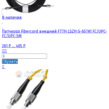
В наличии
Патчкорд Fibercord внешний FTTH LSZH G-657A1 FC/UPC-
FC/UPC-SM
261
Р
...
405
Р
Купить