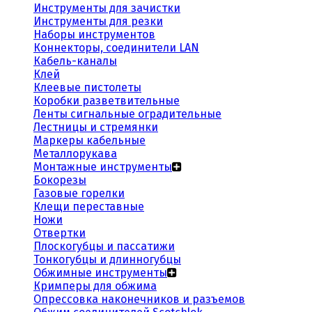
Инструменты для зачистки
Инструменты для резки
Наборы инструментов
Коннекторы, соединители LAN
Кабель-каналы
Клей
Клеевые пистолеты
Коробки разветвительные
Ленты сигнальные оградительные
Лестницы и стремянки
Маркеры кабельные
Металлорукава
Монтажные инструменты
Бокорезы
Газовые горелки
Клещи переставные
Ножи
Отвертки
Плоскогубцы и пассатижи
Тонкогубцы и длинногубцы
Обжимные инструменты
Кримперы для обжима
Опрессовка наконечников и разъемов