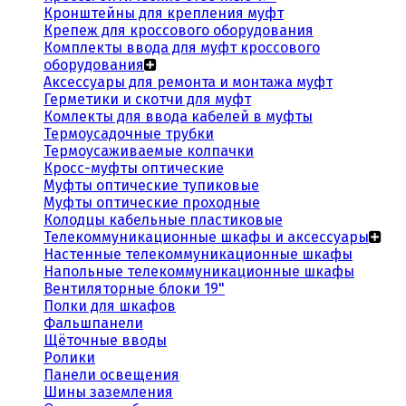
Кронштейны для крепления муфт
Крепеж для кроссового оборудования
Комплекты ввода для муфт кроссового
оборудования
Аксессуары для ремонта и монтажа муфт
Герметики и скотчи для муфт
Комлекты для ввода кабелей в муфты
Термоусадочные трубки
Термоусаживаемые колпачки
Кросс-муфты оптические
Муфты оптические тупиковые
Муфты оптические проходные
Колодцы кабельные пластиковые
Телекоммуникационные шкафы и аксессуары
Настенные телекоммуникационные шкафы
Напольные телекоммуникационные шкафы
Вентиляторные блоки 19"
Полки для шкафов
Фальшпанели
Щёточные вводы
Ролики
Панели освещения
Шины заземления