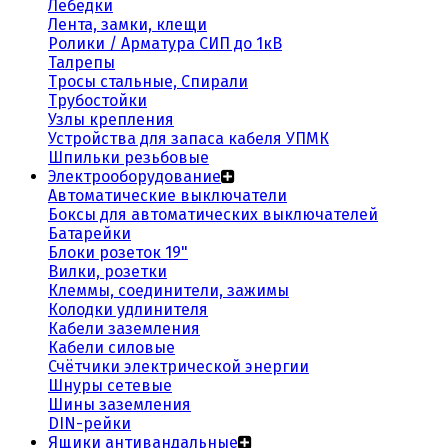
Лебедки
Лента, замки, клещи
Ролики / Арматура СИП до 1кВ
Талрепы
Тросы стальные, Спирали
Трубостойки
Узлы крепления
Устройства для запаса кабеля УПМК
Шпильки резьбовые
Электрооборудование
Автоматические выключатели
Боксы для автоматических выключателей
Батарейки
Блоки розеток 19"
Вилки, розетки
Клеммы, соединители, зажимы
Колодки удлинителя
Кабели заземления
Кабели силовые
Счётчики электрической энергии
Шнуры сетевые
Шины заземления
DIN-рейки
Ящики антивандальные