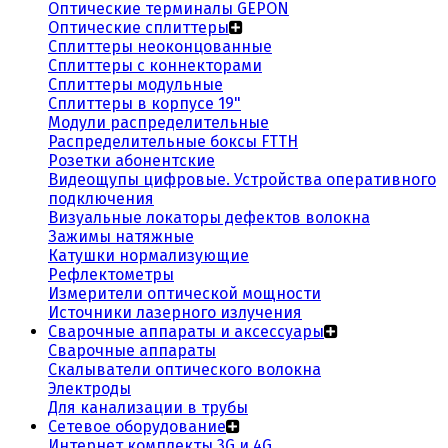
Оптические терминалы GEPON
Оптические сплиттеры
Сплиттеры неоконцованные
Сплиттеры с коннекторами
Сплиттеры модульные
Сплиттеры в корпусе 19"
Модули распределительные
Распределительные боксы FTTH
Розетки абонентские
Видеощупы цифровые. Устройства оперативного
подключения
Визуальные локаторы дефектов волокна
Зажимы натяжные
Катушки нормализующие
Рефлектометры
Измерители оптической мощности
Источники лазерного излучения
Сварочные аппараты и аксессуары
Сварочные аппараты
Скалыватели оптического волокна
Электроды
Для канализации в трубы
Сетевое оборудование
Интернет комплекты 3G и 4G