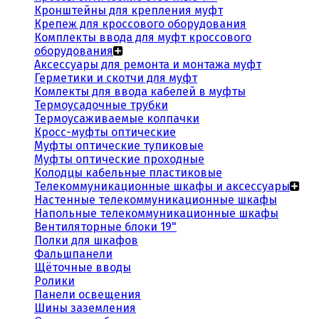
Кронштейны для крепления муфт
Крепеж для кроссового оборудования
Комплекты ввода для муфт кроссового
оборудования
Аксессуары для ремонта и монтажа муфт
Герметики и скотчи для муфт
Комлекты для ввода кабелей в муфты
Термоусадочные трубки
Термоусаживаемые колпачки
Кросс-муфты оптические
Муфты оптические тупиковые
Муфты оптические проходные
Колодцы кабельные пластиковые
Телекоммуникационные шкафы и аксессуары
Настенные телекоммуникационные шкафы
Напольные телекоммуникационные шкафы
Вентиляторные блоки 19"
Полки для шкафов
Фальшпанели
Щёточные вводы
Ролики
Панели освещения
Шины заземления