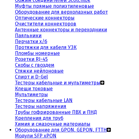
Обжим соединителей Scotchlok
Муфты прямые полиэтиленовые
Оборудование для верхолазных работ
Оптические коннекторы
Очистители коннекторов
Антенные коннекторы и переходники
Паяльники
Перчатки х/б
Протяжки для кабеля УЗК
Пломбы номерные
Розетки RJ-45
Скобы с гвоздем
Стяжки нейлоновые
Спирт и D-Gel
Тестеры кабельные и мультиметры
Клещи токовые
Мультиметры
Тестеры кабельные LAN
Тестеры напряжения
Трубы гофрированные ПВХ и ПНД
Крепления для труб
Химия и смазочные материалы
Оборудование для GPON, GEPON, FTTH
Модули SFP xPON