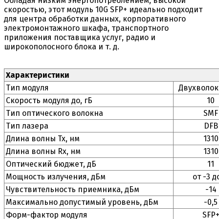
Обладая низким энергопотреблением, высокой
скоростью, этот модуль 10G SFP+ идеально подходит
для центра обработки данных, корпоративного
электромонтажного шкафа, транспортного
приложения поставщика услуг, радио и
широкополосного блока и т. д.
Характеристики
Тип модуля
Двухволо
Скорость модуля до, гБ
10
Тип оптического волокна
SMF
Тип лазера
DFB
Длина волны Tx, нм
1310
Длина волны Rx, нм
1310
Оптический бюджет, дБ
11
Мощность излучения, дБм
от -
3
до
Чувствительность приемника, дБм
-
14
Максимально допустимый уровень, дБм
-
0
,5
Форм-фактор модуля
SFP