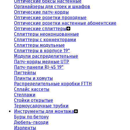
Оптические боксы настенные
Органайзеры для стоек и шкафов
Оптические патч-корды
Оптические розетки проходные
Оптические розетки настенные абонентские
Оптические сплиттеры
Сплиттеры неоконцованные
Сплиттеры с коннекторами
Сплиттеры модульные
Сплиттеры в корпусе 19"
Модули распределительные
Патч-корды медные UTP
Патч-панели RJ-45 19"
Пигтейлы
Плинты и хомуты
Распределительные коробки FTTH
Сплайс кассеты
Стеллажи
Стойки открытые
Термоусадочные трубки
Инструменты для монтажа
Буры по бетону
Дюбель-гвозди
Изоленты