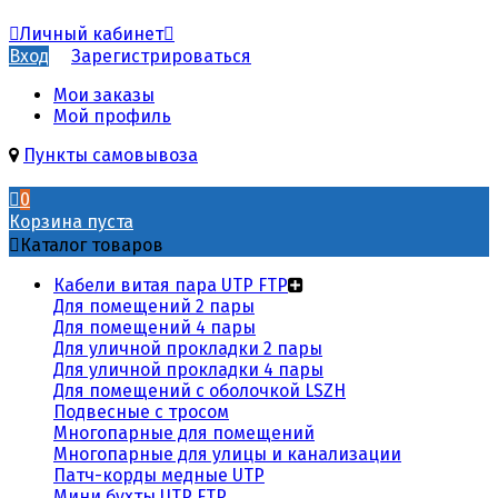
Личный кабинет
Вход
Зарегистрироваться
Мои заказы
Мой профиль
Пункты самовывоза
0
Корзина пуста
Каталог товаров
Кабели витая пара UTP FTP
Для помещений 2 пары
Для помещений 4 пары
Для уличной прокладки 2 пары
Для уличной прокладки 4 пары
Для помещений с оболочкой LSZH
Подвесные с тросом
Многопарные для помещений
Многопарные для улицы и канализации
Патч-корды медные UTP
Мини бухты UTP FTP