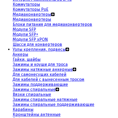
Коммутаторы
Коммутаторы PoE
Медиаконвертеры
Медиаконвертеры
Блоки питания для медиаконвертеров
Модули SFP
Модули SFP+
Модули SFP xPON
Шасси для конвертеров
Узлы крепления, подвесы
Анкеры
Гайки, шайбы
Зажимы и коуши для троса
Зажимы натяжные анкерные
Для самонесущих кабелей
Для кабелей с вынесенным тросом
Зажимы поддерживающие
Зажимы спиральные
Вязки спиральные
Зажимы спиральные натяжные
Зажимы спиральные поддерживающие
Карабины
Кронштейны антенные