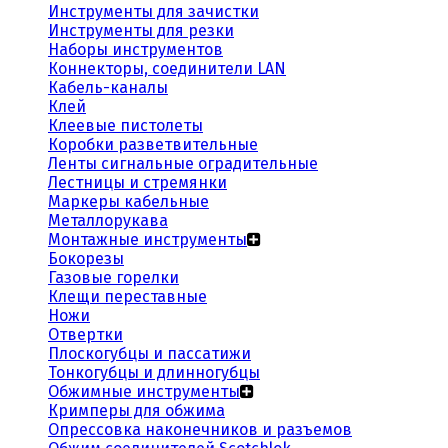
Инструменты для зачистки
Инструменты для резки
Наборы инструментов
Коннекторы, соединители LAN
Кабель-каналы
Клей
Клеевые пистолеты
Коробки разветвительные
Ленты сигнальные оградительные
Лестницы и стремянки
Маркеры кабельные
Металлорукава
Монтажные инструменты
Бокорезы
Газовые горелки
Клещи переставные
Ножи
Отвертки
Плоскогубцы и пассатижи
Тонкогубцы и длинногубцы
Обжимные инструменты
Кримперы для обжима
Опрессовка наконечников и разъемов