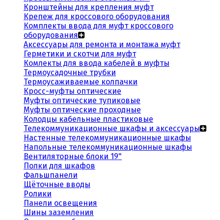
Кронштейны для крепления муфт
Крепеж для кроссового оборудования
Комплекты ввода для муфт кроссового
оборудования
Аксессуары для ремонта и монтажа муфт
Герметики и скотчи для муфт
Комлекты для ввода кабелей в муфты
Термоусадочные трубки
Термоусаживаемые колпачки
Кросс-муфты оптические
Муфты оптические тупиковые
Муфты оптические проходные
Колодцы кабельные пластиковые
Телекоммуникационные шкафы и аксессуары
Настенные телекоммуникационные шкафы
Напольные телекоммуникационные шкафы
Вентиляторные блоки 19"
Полки для шкафов
Фальшпанели
Щёточные вводы
Ролики
Панели освещения
Шины заземления