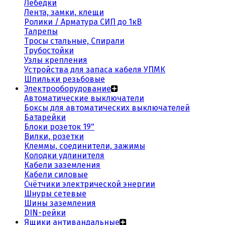
Лебедки
Лента, замки, клещи
Ролики / Арматура СИП до 1кВ
Талрепы
Тросы стальные, Спирали
Трубостойки
Узлы крепления
Устройства для запаса кабеля УПМК
Шпильки резьбовые
Электрооборудование
Автоматические выключатели
Боксы для автоматических выключателей
Батарейки
Блоки розеток 19"
Вилки, розетки
Клеммы, соединители, зажимы
Колодки удлинителя
Кабели заземления
Кабели силовые
Счётчики электрической энергии
Шнуры сетевые
Шины заземления
DIN-рейки
Ящики антивандальные