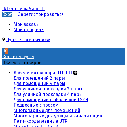
Личный кабинет
Вход
Зарегистрироваться
Мои заказы
Мой профиль
Пункты самовывоза
0
Корзина пуста
Каталог товаров
Кабели витая пара UTP FTP
Для помещений 2 пары
Для помещений 4 пары
Для уличной прокладки 2 пары
Для уличной прокладки 4 пары
Для помещений с оболочкой LSZH
Подвесные с тросом
Многопарные для помещений
Многопарные для улицы и канализации
Патч-корды медные UTP
Мини бухты UTP FTP