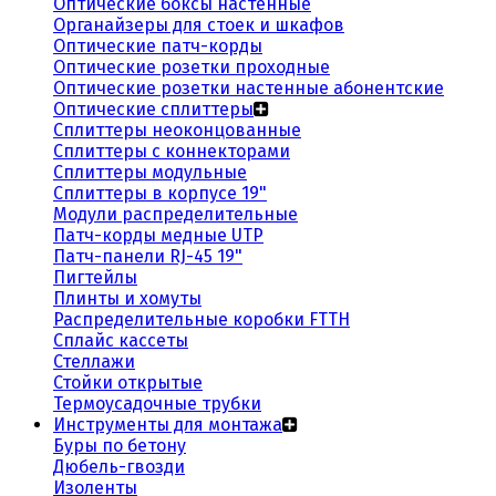
Оптические боксы настенные
Органайзеры для стоек и шкафов
Оптические патч-корды
Оптические розетки проходные
Оптические розетки настенные абонентские
Оптические сплиттеры
Сплиттеры неоконцованные
Сплиттеры с коннекторами
Сплиттеры модульные
Сплиттеры в корпусе 19"
Модули распределительные
Патч-корды медные UTP
Патч-панели RJ-45 19"
Пигтейлы
Плинты и хомуты
Распределительные коробки FTTH
Сплайс кассеты
Стеллажи
Стойки открытые
Термоусадочные трубки
Инструменты для монтажа
Буры по бетону
Дюбель-гвозди
Изоленты