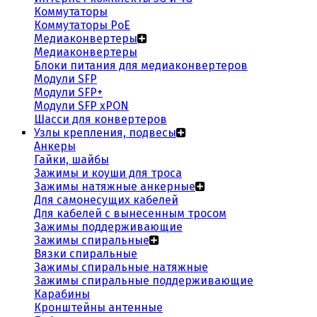
Коммутаторы
Коммутаторы PoE
Медиаконвертеры
Медиаконвертеры
Блоки питания для медиаконвертеров
Модули SFP
Модули SFP+
Модули SFP xPON
Шасси для конвертеров
Узлы крепления, подвесы
Анкеры
Гайки, шайбы
Зажимы и коуши для троса
Зажимы натяжные анкерные
Для самонесущих кабелей
Для кабелей с вынесенным тросом
Зажимы поддерживающие
Зажимы спиральные
Вязки спиральные
Зажимы спиральные натяжные
Зажимы спиральные поддерживающие
Карабины
Кронштейны антенные