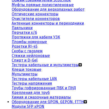
Обжим соединителей Scotchlok
Муфты прямые полиэтиленовые
Оборудование для верхолазных работ
Оптические коннекторы
Очистители коннекторов
Антенные коннекторы и переходники
Паяльники
Перчатки х/б
Протяжки для кабеля УЗК
Пломбы номерные
Розетки RJ-45
Скобы с гвоздем
Стяжки нейлоновые
Спирт и D-Gel
Тестеры кабельные и мультиметры
Клещи токовые
Мультиметры
Тестеры кабельные LAN
Тестеры напряжения
Трубы гофрированные ПВХ и ПНД
Крепления для труб
Химия и смазочные материалы
Оборудование для GPON, GEPON, FTTH
Модули SFP xPON