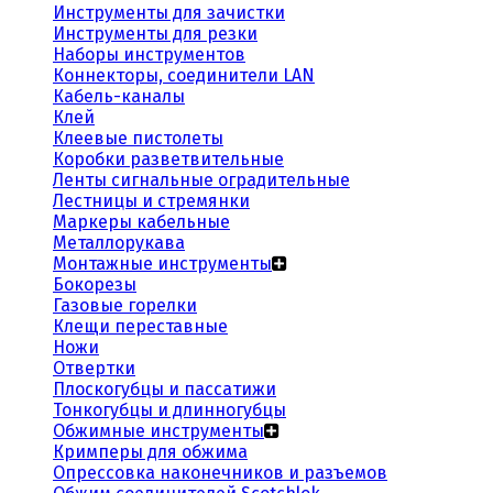
Инструменты для зачистки
Инструменты для резки
Наборы инструментов
Коннекторы, соединители LAN
Кабель-каналы
Клей
Клеевые пистолеты
Коробки разветвительные
Ленты сигнальные оградительные
Лестницы и стремянки
Маркеры кабельные
Металлорукава
Монтажные инструменты
Бокорезы
Газовые горелки
Клещи переставные
Ножи
Отвертки
Плоскогубцы и пассатижи
Тонкогубцы и длинногубцы
Обжимные инструменты
Кримперы для обжима
Опрессовка наконечников и разъемов