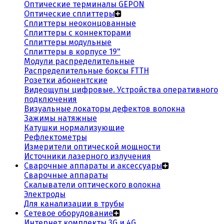
Оптические терминалы GEPON
Оптические сплиттеры
Сплиттеры неоконцованные
Сплиттеры с коннекторами
Сплиттеры модульные
Сплиттеры в корпусе 19"
Модули распределительные
Распределительные боксы FTTH
Розетки абонентские
Видеощупы цифровые. Устройства оперативного
подключения
Визуальные локаторы дефектов волокна
Зажимы натяжные
Катушки нормализующие
Рефлектометры
Измерители оптической мощности
Источники лазерного излучения
Сварочные аппараты и аксессуары
Сварочные аппараты
Скалыватели оптического волокна
Электроды
Для канализации в трубы
Сетевое оборудование
Интернет комплекты 3G и 4G