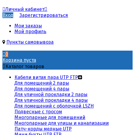
Личный кабинет
Вход
Зарегистрироваться
Мои заказы
Мой профиль
Пункты самовывоза
0
Корзина пуста
Каталог товаров
Кабели витая пара UTP FTP
Для помещений 2 пары
Для помещений 4 пары
Для уличной прокладки 2 пары
Для уличной прокладки 4 пары
Для помещений с оболочкой LSZH
Подвесные с тросом
Многопарные для помещений
Многопарные для улицы и канализации
Патч-корды медные UTP
Мини бухты UTP FTP