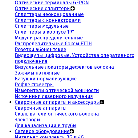
Оптические терминалы GEPON
Оптические сплиттеры
Сплиттеры неоконцованные
Сплиттеры с коннекторами
Сплиттеры модульные
Сплиттеры в корпусе 19"
Модули распределительные
Распределительные боксы FTTH
Розетки абонентские
Видеощупы цифровые. Устройства оперативного
подключения
Визуальные локаторы дефектов волокна
Зажимы натяжные
Катушки нормализующие
Рефлектометры
Измерители оптической мощности
Источники лазерного излучения
Сварочные аппараты и аксессуары
Сварочные аппараты
Скалыватели оптического волокна
Электроды
Для канализации в трубы
Сетевое оборудование
Интернет комплекты 3G и 4G