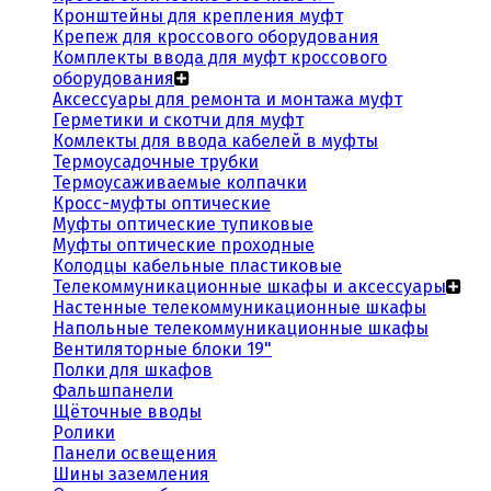
Кронштейны для крепления муфт
Крепеж для кроссового оборудования
Комплекты ввода для муфт кроссового
оборудования
Аксессуары для ремонта и монтажа муфт
Герметики и скотчи для муфт
Комлекты для ввода кабелей в муфты
Термоусадочные трубки
Термоусаживаемые колпачки
Кросс-муфты оптические
Муфты оптические тупиковые
Муфты оптические проходные
Колодцы кабельные пластиковые
Телекоммуникационные шкафы и аксессуары
Настенные телекоммуникационные шкафы
Напольные телекоммуникационные шкафы
Вентиляторные блоки 19"
Полки для шкафов
Фальшпанели
Щёточные вводы
Ролики
Панели освещения
Шины заземления