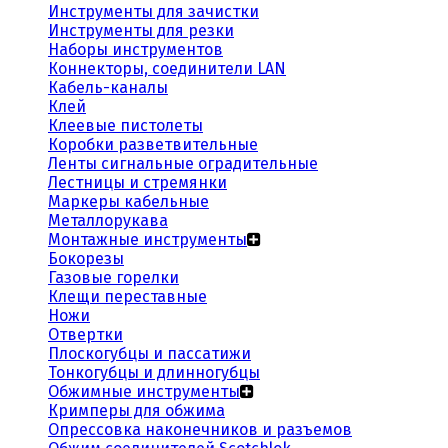
Инструменты для зачистки
Инструменты для резки
Наборы инструментов
Коннекторы, соединители LAN
Кабель-каналы
Клей
Клеевые пистолеты
Коробки разветвительные
Ленты сигнальные оградительные
Лестницы и стремянки
Маркеры кабельные
Металлорукава
Монтажные инструменты
Бокорезы
Газовые горелки
Клещи переставные
Ножи
Отвертки
Плоскогубцы и пассатижи
Тонкогубцы и длинногубцы
Обжимные инструменты
Кримперы для обжима
Опрессовка наконечников и разъемов