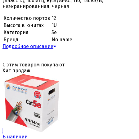
(Класс D), 100МГц, RJ45/8P8C, 110, T568A/B,
неэкранированная, черная
Количество портов
12
Высота в юнитах
1U
Категория
5е
Бренд
No name
Подробное описание
С этим товаром покупают
Хит продаж!
В наличии