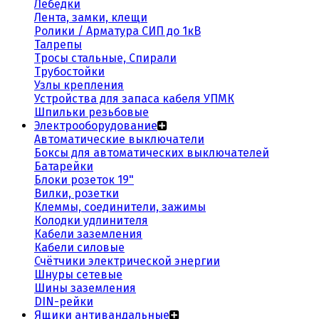
Лебедки
Лента, замки, клещи
Ролики / Арматура СИП до 1кВ
Талрепы
Тросы стальные, Спирали
Трубостойки
Узлы крепления
Устройства для запаса кабеля УПМК
Шпильки резьбовые
Электрооборудование
Автоматические выключатели
Боксы для автоматических выключателей
Батарейки
Блоки розеток 19"
Вилки, розетки
Клеммы, соединители, зажимы
Колодки удлинителя
Кабели заземления
Кабели силовые
Счётчики электрической энергии
Шнуры сетевые
Шины заземления
DIN-рейки
Ящики антивандальные