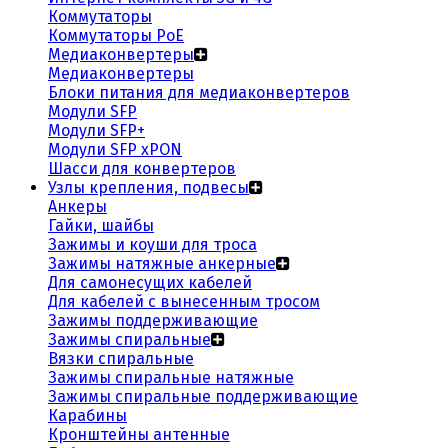
Коммутаторы
Коммутаторы PoE
Медиаконвертеры
Медиаконвертеры
Блоки питания для медиаконвертеров
Модули SFP
Модули SFP+
Модули SFP xPON
Шасси для конвертеров
Узлы крепления, подвесы
Анкеры
Гайки, шайбы
Зажимы и коуши для троса
Зажимы натяжные анкерные
Для самонесущих кабелей
Для кабелей с вынесенным тросом
Зажимы поддерживающие
Зажимы спиральные
Вязки спиральные
Зажимы спиральные натяжные
Зажимы спиральные поддерживающие
Карабины
Кронштейны антенные