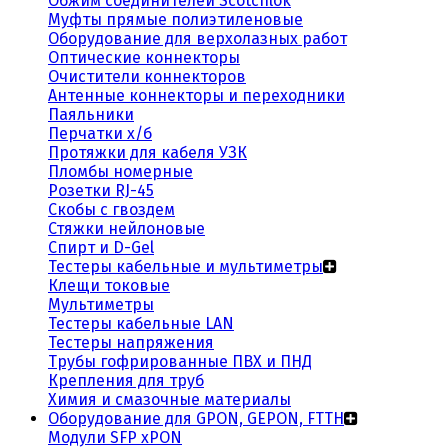
Обжим соединителей Scotchlok
Муфты прямые полиэтиленовые
Оборудование для верхолазных работ
Оптические коннекторы
Очистители коннекторов
Антенные коннекторы и переходники
Паяльники
Перчатки х/б
Протяжки для кабеля УЗК
Пломбы номерные
Розетки RJ-45
Скобы с гвоздем
Стяжки нейлоновые
Спирт и D-Gel
Тестеры кабельные и мультиметры
Клещи токовые
Мультиметры
Тестеры кабельные LAN
Тестеры напряжения
Трубы гофрированные ПВХ и ПНД
Крепления для труб
Химия и смазочные материалы
Оборудование для GPON, GEPON, FTTH
Модули SFP xPON