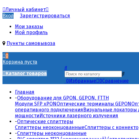
Личный кабинет
Вход
Зарегистрироваться
Мои заказы
Мой профиль
Пункты самовывоза
0
Корзина пуста
Каталог товаров
0
Избранные
0
Сравнение
Главная
-
Оборудование для GPON, GEPON, FTTH
Модули SFP xPON
Оптические терминалы GEPON
Оп
оперативного подключения
Визуальные локаторы 
мощности
Источники лазерного излучения
-
Оптические сплиттеры
Сплиттеры неоконцованные
Сплиттеры с коннект
-
Сплиттеры неоконцованные