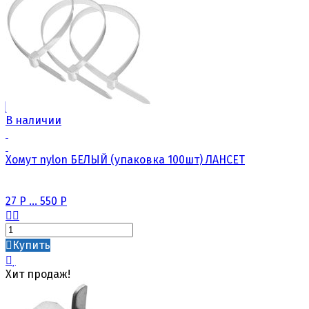
В наличии
Хомут nylon БЕЛЫЙ (упаковка 100шт) ЛАНСЕТ
27
Р
...
550
Р
Купить
Хит продаж!