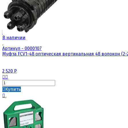
В наличии
Артикул - 0000107
Муфта FCV1-48 оптическая вертикальная 48 волокон (2-
2 520
Р
Купить