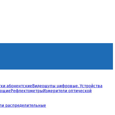
тки абонентские
Видеощупы цифровые. Устройства
ующие
Рефлектометры
Измерители оптической
ли распределительные