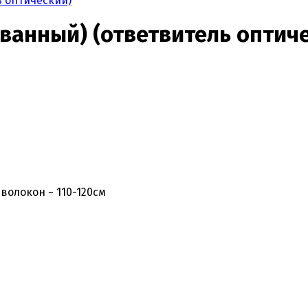
ь оптический)
ованный) (ответвитель оптич
волокон ~ 110-120cм