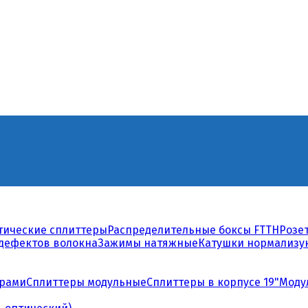
тические сплиттеры
Распределительные боксы FTTH
Розе
дефектов волокна
Зажимы натяжные
Катушки нормализ
орами
Сплиттеры модульные
Сплиттеры в корпусе 19"
Моду