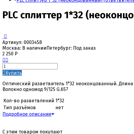
-
PLC сплиттер 1*32 (неоконцованный) (ответвител
PLC сплиттер 1*32 (неоконц
Артикул:
0003458
Москва:
В наличии
Петербург:
Под заказ
2 250
Р
Купить
Оптический разветвитель 1*32 неоконцованный. Длина 
Волокно одномод 9/125 G.657
Кол-во разветвлений
1*32
Тип разъёмов
нет
Подробное описание
С этим товаром покупают