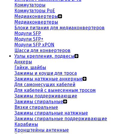
Коммутаторы
Коммутаторы PoE
Медиаконвертеры
Медиаконвертеры
Блоки питания для медиаконвертеров
Модули SFP
Модули SFP+
Модули SFP xPON
Шасси для конвертеров
Узлы крепления, подвесы
Анкеры
Гайки, шайбы
Зажимы и коуши для троса
Зажимы натяжные анкерные
Для самонесущих кабелей
Для кабелей с вынесенным тросом
Зажимы поддерживающие
Зажимы спиральные
Вязки спиральные
Зажимы спиральные натяжные
Зажимы спиральные поддерживающие
Карабины
Кронштейны антенные