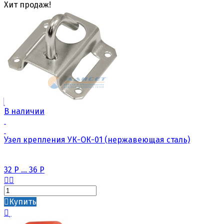
Хит продаж!
В наличии
Узел крепления УК-ОК-01 (нержавеющая сталь)
32
Р
...
36
Р
Купить