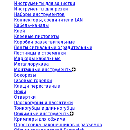
Инструменты для зачистки
Инструменты для резки
Наборы инструментов
Коннекторы, соединители LAN
Кабель-каналы
Клей
Клеевые пистолеты
Коробки разветвительные
Ленты сигнальные оградительные
Лестницы и стремянки
Маркеры кабельные
Металлорукава
Монтажные инструменты
Бокорезы
Газовые горелки
Клещи переставные
Ножи
Отвертки
Плоскогубцы и пассатижи
Тонкогубцы и длинногубцы
Обжимные инструменты
Кримперы для обжима
Опрессовка наконечников и разъемов