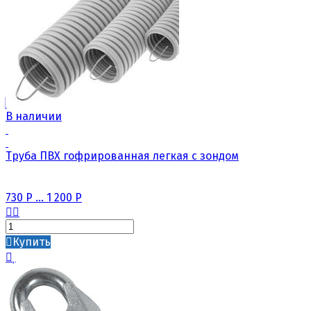
В наличии
Труба ПВХ гофрированная легкая с зондом
730
Р
...
1 200
Р
Купить