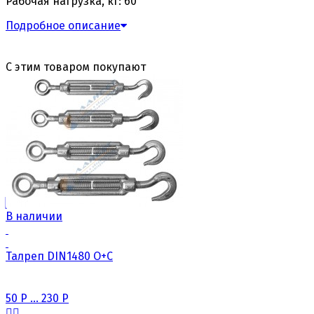
Рабочая нагрузка, кг: 60
Подробное описание
С этим товаром покупают
В наличии
Талреп DIN1480 О+C
50
Р
...
230
Р