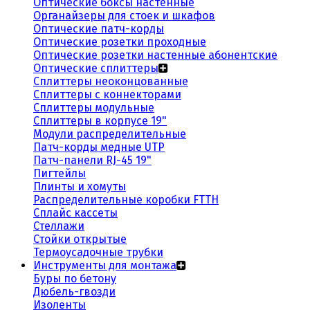
Оптические боксы настенные
Органайзеры для стоек и шкафов
Оптические патч-корды
Оптические розетки проходные
Оптические розетки настенные абонентские
Оптические сплиттеры
Сплиттеры неоконцованные
Сплиттеры с коннекторами
Сплиттеры модульные
Сплиттеры в корпусе 19"
Модули распределительные
Патч-корды медные UTP
Патч-панели RJ-45 19"
Пигтейлы
Плинты и хомуты
Распределительные коробки FTTH
Сплайс кассеты
Стеллажи
Стойки открытые
Термоусадочные трубки
Инструменты для монтажа
Буры по бетону
Дюбель-гвозди
Изоленты