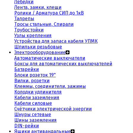
Лебедки
Лента, замки, клещи
Ролики / Арматура СИП до 1кВ
Талрепы
Тросы стальные, Спирали
Трубостойки
Узлы крепления
Устройства для запаса кабеля УПМК
Шпильки резьбовые
Электрооборудование
Автоматические выключатели
Боксы для автоматических выключателей
Батарейки
Блоки розеток 19"
Вилки, розетки
Клеммы, соединители, зажимы
Колодки удлинителя
Кабели заземления
Кабели силовые
Счётчики электрической энергии
Шнуры сетевые
Шины заземления
DIN-рейки
Ящики антивандальные