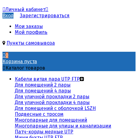
Личный кабинет
Вход
Зарегистрироваться
Мои заказы
Мой профиль
Пункты самовывоза
0
Корзина пуста
Каталог товаров
Кабели витая пара UTP FTP
Для помещений 2 пары
Для помещений 4 пары
Для уличной прокладки 2 пары
Для уличной прокладки 4 пары
Для помещений с оболочкой LSZH
Подвесные с тросом
Многопарные для помещений
Многопарные для улицы и канализации
Патч-корды медные UTP
Мини бухты UTP FTP