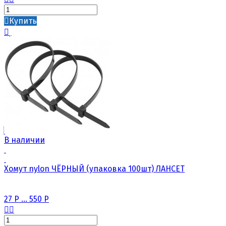
Купить
В наличии
Хомут nylon ЧЁРНЫЙ (упаковка 100шт) ЛАНСЕТ
27
Р
...
550
Р