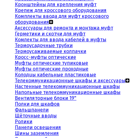
Кронштейны для крепления муфт
Крепеж для кроссового оборудования
Комплекты ввода для муфт кроссового
оборудования
Аксессуары для ремонта и монтажа муфт
Герметики и скотчи для муфт
Комлекты для ввода кабелей в муфты
Термоусадочные трубки
Термоусаживаемые колпачки
Кросс-муфты оптические
Муфты оптические тупиковые
Муфты оптические проходные
Колодцы кабельные пластиковые
Телекоммуникационные шкафы и аксессуары
Настенные телекоммуникационные шкафы
Напольные телекоммуникационные шкафы
Вентиляторные блоки 19"
Полки для шкафов
Фальшпанели
Щёточные вводы
Ролики
Панели освещения
Шины заземления