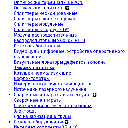
Оптические терминалы GEPON
Оптические сплиттеры
Сплиттеры неоконцованные
Сплиттеры с коннекторами
Сплиттеры модульные
Сплиттеры в корпусе 19"
Модули распределительные
Распределительные боксы FTTH
Розетки абонентские
Видеощупы цифровые. Устройства оперативного
подключения
Визуальные локаторы дефектов волокна
Зажимы натяжные
Катушки нормализующие
Рефлектометры
Измерители оптической мощности
Источники лазерного излучения
Сварочные аппараты и аксессуары
Сварочные аппараты
Скалыватели оптического волокна
Электроды
Для канализации в трубы
Сетевое оборудование
Интернет комплекты 3G и 4G