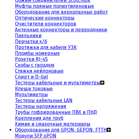
Обжим соединителей Scotchlok
Муфты прямые полиэтиленовые
Оборудование для верхолазных работ
Оптические коннекторы
Очистители коннекторов
Антенные коннекторы и переходники
Паяльники
Перчатки х/б
Протяжки для кабеля УЗК
Пломбы номерные
Розетки RJ-45
Скобы с гвоздем
Стяжки нейлоновые
Спирт и D-Gel
Тестеры кабельные и мультиметры
Клещи токовые
Мультиметры
Тестеры кабельные LAN
Тестеры напряжения
Трубы гофрированные ПВХ и ПНД
Крепления для труб
Химия и смазочные материалы
Оборудование для GPON, GEPON, FTTH
Модули SFP xPON