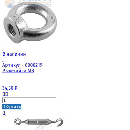
В наличии
Артикул - 0000219
Рым-гайка М8
34,50
Р
Купить