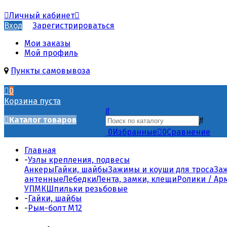
Личный кабинет
Вход
Зарегистрироваться
Мои заказы
Мой профиль
Пункты самовывоза
0
Корзина пуста
Каталог товаров
0
Избранные
0
Сравнение
Главная
-
Узлы крепления, подвесы
Анкеры
Гайки, шайбы
Зажимы и коуши для троса
За
антенные
Лебедки
Лента, замки, клещи
Ролики / Ар
УПМК
Шпильки резьбовые
-
Гайки, шайбы
-
Рым-болт М12