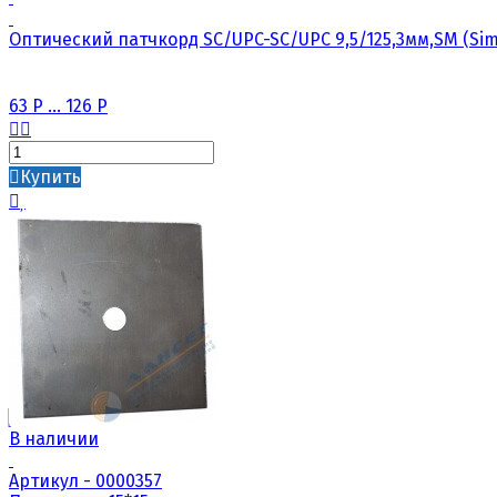
Оптический патчкорд SC/UPC-SC/UPC 9,5/125,3мм,SM (Sim
63
Р
...
126
Р
Купить
В наличии
Артикул - 0000357