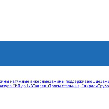
жимы натяжные анкерные
Зажимы поддерживающие
Заж
матура СИП до 1кВ
Талрепы
Тросы стальные, Спирали
Трубо