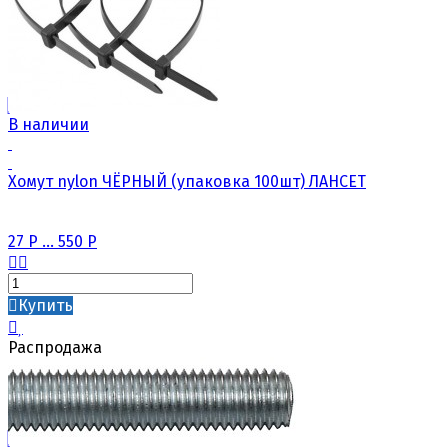
В наличии
Хомут nylon ЧЁРНЫЙ (упаковка 100шт) ЛАНСЕТ
27
Р
...
550
Р
Купить
Распродажа