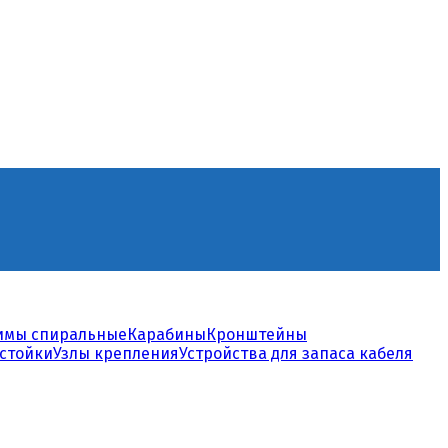
имы спиральные
Карабины
Кронштейны
стойки
Узлы крепления
Устройства для запаса кабеля