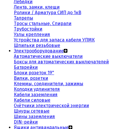
Лебедки
Лента, замки, клещи
Ролики / Арматура СИП до 1кВ
Талрепы
Тросы стальные, Спирали
Трубостойки
Узлы крепления
Устройства для запаса кабеля УПМК
Шпильки резьбовые
Электрооборудование
Автоматические выключатели
Боксы для автоматических выключателей
Батарейки
Блоки розеток 19"
Вилки, розетки
Клеммы, соединители, зажимы
Колодки удлинителя
Кабели заземления
Кабели силовые
Счётчики электрической энергии
Шнуры сетевые
Шины заземления
DIN-рейки
Ящики антивандальные