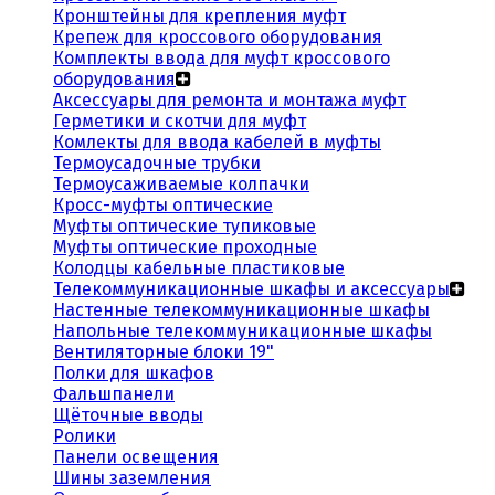
Кронштейны для крепления муфт
Крепеж для кроссового оборудования
Комплекты ввода для муфт кроссового
оборудования
Аксессуары для ремонта и монтажа муфт
Герметики и скотчи для муфт
Комлекты для ввода кабелей в муфты
Термоусадочные трубки
Термоусаживаемые колпачки
Кросс-муфты оптические
Муфты оптические тупиковые
Муфты оптические проходные
Колодцы кабельные пластиковые
Телекоммуникационные шкафы и аксессуары
Настенные телекоммуникационные шкафы
Напольные телекоммуникационные шкафы
Вентиляторные блоки 19"
Полки для шкафов
Фальшпанели
Щёточные вводы
Ролики
Панели освещения
Шины заземления