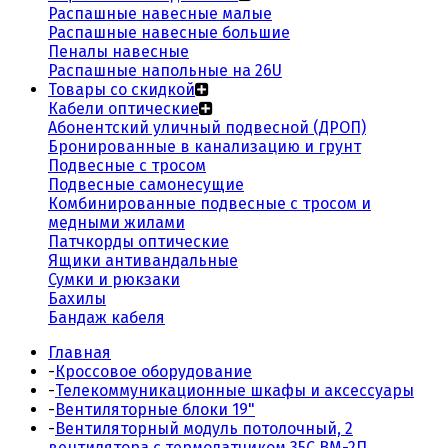
Распашные навесные малые
Распашные навесные большие
Пеналы навесные
Распашные напольные на 26U
Товары со скидкой
Кабели оптические
Абонентский уличный подвесной (ДРОП)
Бронированные в канализацию и грунт
Подвесные с тросом
Подвесные самонесущие
Комбинированные подвесные с тросом и
медными жилами
Патчкорды оптические
Ящики антивандальные
Сумки и рюкзаки
Бахилы
Бандаж кабеля
Главная
-
Кроссовое оборудование
-
Телекоммуникационные шкафы и аксессуары
-
Вентиляторные блоки 19"
-
Вентиляторный модуль потолочный, 2
вентилятора с термодатчиком 35С ВМ-2П