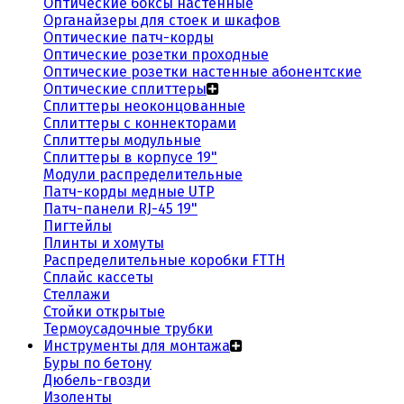
Оптические боксы настенные
Органайзеры для стоек и шкафов
Оптические патч-корды
Оптические розетки проходные
Оптические розетки настенные абонентские
Оптические сплиттеры
Сплиттеры неоконцованные
Сплиттеры с коннекторами
Сплиттеры модульные
Сплиттеры в корпусе 19"
Модули распределительные
Патч-корды медные UTP
Патч-панели RJ-45 19"
Пигтейлы
Плинты и хомуты
Распределительные коробки FTTH
Сплайс кассеты
Стеллажи
Стойки открытые
Термоусадочные трубки
Инструменты для монтажа
Буры по бетону
Дюбель-гвозди
Изоленты