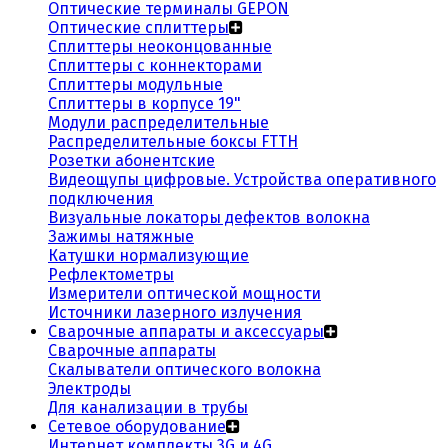
Оптические терминалы GEPON
Оптические сплиттеры
Сплиттеры неоконцованные
Сплиттеры с коннекторами
Сплиттеры модульные
Сплиттеры в корпусе 19"
Модули распределительные
Распределительные боксы FTTH
Розетки абонентские
Видеощупы цифровые. Устройства оперативного
подключения
Визуальные локаторы дефектов волокна
Зажимы натяжные
Катушки нормализующие
Рефлектометры
Измерители оптической мощности
Источники лазерного излучения
Сварочные аппараты и аксессуары
Сварочные аппараты
Скалыватели оптического волокна
Электроды
Для канализации в трубы
Сетевое оборудование
Интернет комплекты 3G и 4G