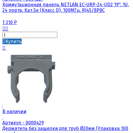
Коммутационная панель NETLAN EC-URP-24-UD2 19", 1U,
24 порта, Кат.5е (Класс D), 100МГц, RJ45/8P8C
1 310
Р
Купить
В наличии
Артикул - 0000429
Держатель без защелки для труб Ø20мм (Упаковка 100