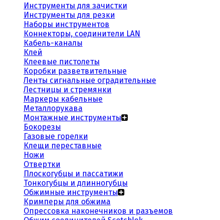
Инструменты для зачистки
Инструменты для резки
Наборы инструментов
Коннекторы, соединители LAN
Кабель-каналы
Клей
Клеевые пистолеты
Коробки разветвительные
Ленты сигнальные оградительные
Лестницы и стремянки
Маркеры кабельные
Металлорукава
Монтажные инструменты
Бокорезы
Газовые горелки
Клещи переставные
Ножи
Отвертки
Плоскогубцы и пассатижи
Тонкогубцы и длинногубцы
Обжимные инструменты
Кримперы для обжима
Опрессовка наконечников и разъемов