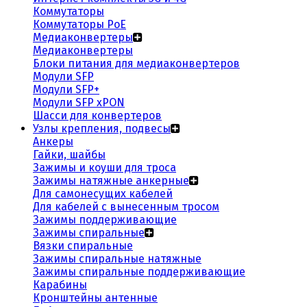
Коммутаторы
Коммутаторы PoE
Медиаконвертеры
Медиаконвертеры
Блоки питания для медиаконвертеров
Модули SFP
Модули SFP+
Модули SFP xPON
Шасси для конвертеров
Узлы крепления, подвесы
Анкеры
Гайки, шайбы
Зажимы и коуши для троса
Зажимы натяжные анкерные
Для самонесущих кабелей
Для кабелей с вынесенным тросом
Зажимы поддерживающие
Зажимы спиральные
Вязки спиральные
Зажимы спиральные натяжные
Зажимы спиральные поддерживающие
Карабины
Кронштейны антенные