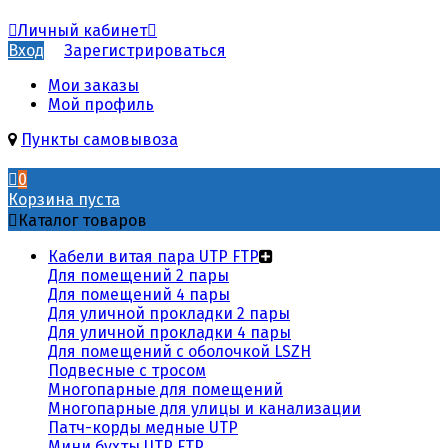
Личный кабинет
Вход
Зарегистрироваться
Мои заказы
Мой профиль
Пункты самовывоза
0
Корзина пуста
Каталог товаров
Кабели витая пара UTP FTP
Для помещений 2 пары
Для помещений 4 пары
Для уличной прокладки 2 пары
Для уличной прокладки 4 пары
Для помещений с оболочкой LSZH
Подвесные с тросом
Многопарные для помещений
Многопарные для улицы и канализации
Патч-корды медные UTP
Мини бухты UTP FTP