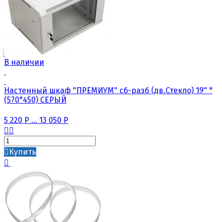
В наличии
Настенный шкаф "ПРЕМИУМ" сб-разб (дв.Стекло) 19" *
(570*450) СЕРЫЙ
5 220
Р
...
13 050
Р
Купить