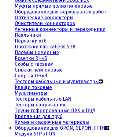
Обжим соединителей Scotchlok
Муфты прямые полиэтиленовые
Оборудование для верхолазных работ
Оптические коннекторы
Очистители коннекторов
Антенные коннекторы и переходники
Паяльники
Перчатки х/б
Протяжки для кабеля УЗК
Пломбы номерные
Розетки RJ-45
Скобы с гвоздем
Стяжки нейлоновые
Спирт и D-Gel
Тестеры кабельные и мультиметры
Клещи токовые
Мультиметры
Тестеры кабельные LAN
Тестеры напряжения
Трубы гофрированные ПВХ и ПНД
Крепления для труб
Химия и смазочные материалы
Оборудование для GPON, GEPON, FTTH
Модули SFP xPON