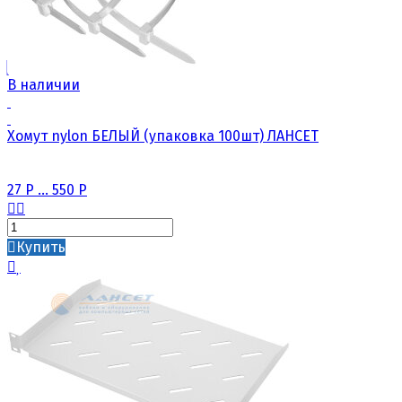
В наличии
Хомут nylon БЕЛЫЙ (упаковка 100шт) ЛАНСЕТ
27
Р
...
550
Р
Купить