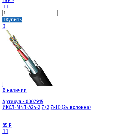
189
Р
Купить
В наличии
Артикул - 0007915
ИКСЛ-М4П-А24-2,7 (2,7кН) (24 волокна)
85
Р