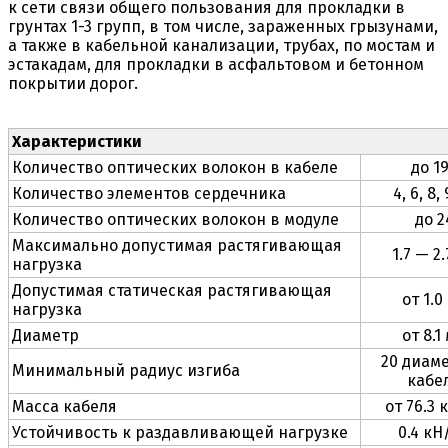
к сети связи общего пользования для прокладки в
грунтах 1-3 групп, в том числе, зараженных грызунами,
а также в кабельной канализации, трубах, по мостам и
эстакадам, для прокладки в асфальтовом и бетонном
покрытии дорог.
Характеристики
Количество оптических волокон в кабеле
до 1
Количество элементов сердечника
4, 6, 8, 
Количество оптических волокон в модуле
до 2
Максимально допустимая растягивающая
1.7 — 2
нагрузка
Допустимая статическая растягивающая
от 1.0
нагрузка
Диаметр
от 8.1
20 диам
Минимальный радиус изгиба
кабе
Масса кабеля
от 76.3 
Устойчивость к раздавливающей нагрузке
0.4 кН