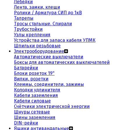
Лебедки
Лента, замки, клещи
Ролики / Арматура СИП до 1кВ
Талрепы
Тросы стальные, Спирали
Трубостойки
Узлы крепления
Устройства для запаса кабеля УПМК
Шпильки резьбовые
Электрооборудование
Автоматические выключатели
Боксы для автоматических выключателей
Батарейки
Блоки розеток 19"
Вилки, розетки
Клеммы, соединители, зажимы
Колодки удлинителя
Кабели заземления
Кабели силовые
Счётчики электрической энергии
Шнуры сетевые
Шины заземления
DIN-рейки
Ящики антивандальные