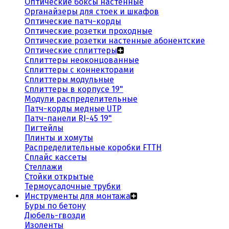
Оптические боксы настенные
Органайзеры для стоек и шкафов
Оптические патч-корды
Оптические розетки проходные
Оптические розетки настенные абонентские
Оптические сплиттеры
Сплиттеры неоконцованные
Сплиттеры с коннекторами
Сплиттеры модульные
Сплиттеры в корпусе 19"
Модули распределительные
Патч-корды медные UTP
Патч-панели RJ-45 19"
Пигтейлы
Плинты и хомуты
Распределительные коробки FTTH
Сплайс кассеты
Стеллажи
Стойки открытые
Термоусадочные трубки
Инструменты для монтажа
Буры по бетону
Дюбель-гвозди
Изоленты