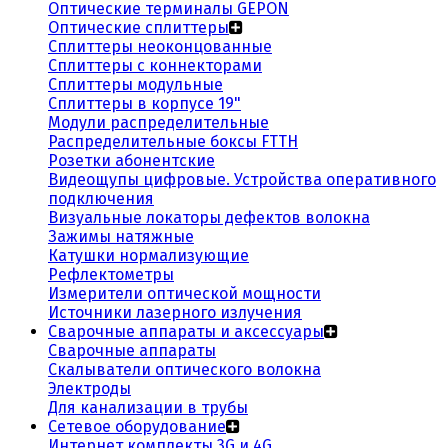
Оптические терминалы GEPON
Оптические сплиттеры
Сплиттеры неоконцованные
Сплиттеры с коннекторами
Сплиттеры модульные
Сплиттеры в корпусе 19"
Модули распределительные
Распределительные боксы FTTH
Розетки абонентские
Видеощупы цифровые. Устройства оперативного
подключения
Визуальные локаторы дефектов волокна
Зажимы натяжные
Катушки нормализующие
Рефлектометры
Измерители оптической мощности
Источники лазерного излучения
Сварочные аппараты и аксессуары
Сварочные аппараты
Скалыватели оптического волокна
Электроды
Для канализации в трубы
Сетевое оборудование
Интернет комплекты 3G и 4G