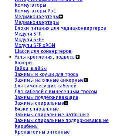
Коммутаторы
Коммутаторы PoE
Медиаконвертеры
Медиаконвертеры
Блоки питания для медиаконвертеров
Модули SFP
Модули SFP+
Модули SFP xPON
Шасси для конвертеров
Узлы крепления, подвесы
Анкеры
Гайки, шайбы
Зажимы и коуши для троса
Зажимы натяжные анкерные
Для самонесущих кабелей
Для кабелей с вынесенным тросом
Зажимы поддерживающие
Зажимы спиральные
Вязки спиральные
Зажимы спиральные натяжные
Зажимы спиральные поддерживающие
Карабины
Кронштейны антенные