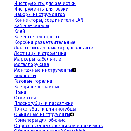
Инструменты для зачистки
Инструменты для резки
Наборы инструментов
Коннекторы, соединители LAN
Кабель-каналы
Клей
Клеевые пистолеты
Коробки разветвительные
Ленты сигнальные оградительные
Лестницы и стремянки
Маркеры кабельные
Металлорукава
Монтажные инструменты
Бокорезы
Газовые горелки
Клещи переставные
Ножи
Отвертки
Плоскогубцы и пассатижи
Тонкогубцы и длинногубцы
Обжимные инструменты
Кримперы для обжима
Опрессовка наконечников и разъемов