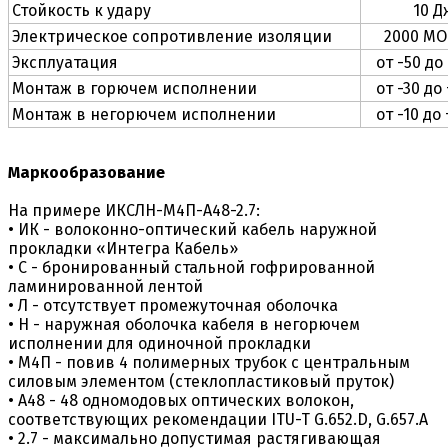
Стойкость к удару
10 Д
Электрическое сопротивление изоляции
2000 МО
Эксплуатация
от -50 до
Монтаж в горючем исполнении
от -30 до
Монтаж в негорючем исполнении
от -10 до
Маркообразование
На примере ИКСЛН-М4П-А48-2.7:
• ИК - волоконно-оптический кабель наружной
прокладки «Интегра Кабель»
• С - бронированный стальной гофрированной
ламинированной лентой
• Л - отсутствует промежуточная оболочка
• Н - наружная оболочка кабеля в негорючем
исполнении для одиночной прокладки
• М4П - повив 4 полимерных трубок с центральным
силовым элементом (стеклопластиковый пруток)
• А48 - 48 одномодовых оптических волокон,
соответствующих рекомендации ITU-T G.652.D, G.657.A
• 2.7 - максимально допустимая растягивающая