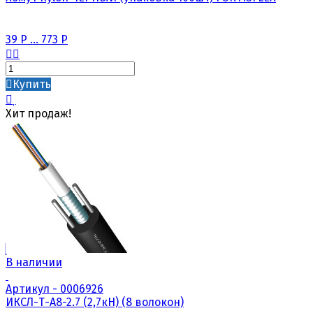
39
Р
...
773
Р
Купить
Хит продаж!
В наличии
Артикул - 0006926
ИКСЛ-Т-А8-2.7 (2,7кН) (8 волокон)