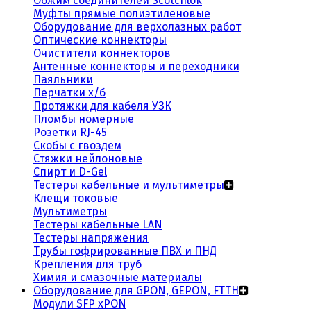
Обжим соединителей Scotchlok
Муфты прямые полиэтиленовые
Оборудование для верхолазных работ
Оптические коннекторы
Очистители коннекторов
Антенные коннекторы и переходники
Паяльники
Перчатки х/б
Протяжки для кабеля УЗК
Пломбы номерные
Розетки RJ-45
Скобы с гвоздем
Стяжки нейлоновые
Спирт и D-Gel
Тестеры кабельные и мультиметры
Клещи токовые
Мультиметры
Тестеры кабельные LAN
Тестеры напряжения
Трубы гофрированные ПВХ и ПНД
Крепления для труб
Химия и смазочные материалы
Оборудование для GPON, GEPON, FTTH
Модули SFP xPON