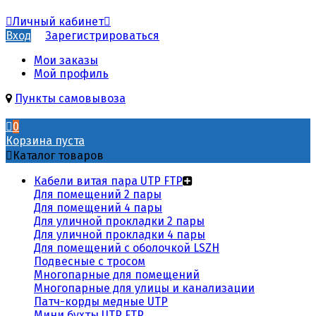
Личный кабинет
Вход
Зарегистрироваться
Мои заказы
Мой профиль
Пункты самовывоза
0
Корзина пуста
Каталог товаров
Кабели витая пара UTP FTP
Для помещений 2 пары
Для помещений 4 пары
Для уличной прокладки 2 пары
Для уличной прокладки 4 пары
Для помещений с оболочкой LSZH
Подвесные с тросом
Многопарные для помещений
Многопарные для улицы и канализации
Патч-корды медные UTP
Мини бухты UTP FTP