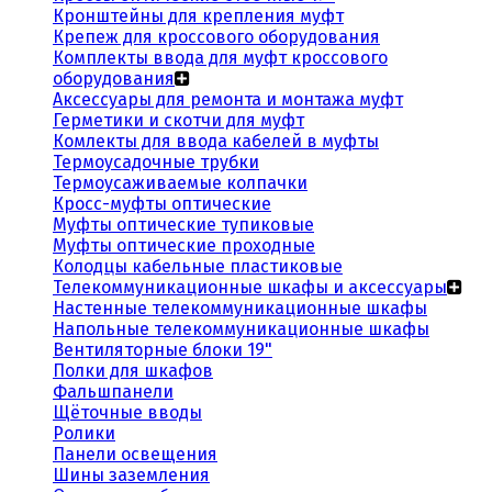
Кронштейны для крепления муфт
Крепеж для кроссового оборудования
Комплекты ввода для муфт кроссового
оборудования
Аксессуары для ремонта и монтажа муфт
Герметики и скотчи для муфт
Комлекты для ввода кабелей в муфты
Термоусадочные трубки
Термоусаживаемые колпачки
Кросс-муфты оптические
Муфты оптические тупиковые
Муфты оптические проходные
Колодцы кабельные пластиковые
Телекоммуникационные шкафы и аксессуары
Настенные телекоммуникационные шкафы
Напольные телекоммуникационные шкафы
Вентиляторные блоки 19"
Полки для шкафов
Фальшпанели
Щёточные вводы
Ролики
Панели освещения
Шины заземления