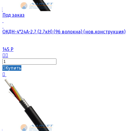
Под заказ
ОКДН-4*24А-2,7 (2,7кН) (96 волокна) (нов.конструкция)
145
Р
Купить