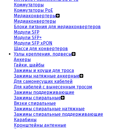
Коммутаторы
Коммутаторы PoE
Медиаконвертеры
Медиаконвертеры
Блоки питания для медиаконвертеров
Модули SFP
Модули SFP+
Модули SFP xPON
Шасси для конвертеров
Узлы крепления, подвесы
Анкеры
Гайки, шайбы
Зажимы и коуши для троса
Зажимы натяжные анкерные
Для самонесущих кабелей
Для кабелей с вынесенным тросом
Зажимы поддерживающие
Зажимы спиральные
Вязки спиральные
Зажимы спиральные натяжные
Зажимы спиральные поддерживающие
Карабины
Кронштейны антенные