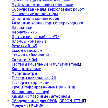
Обжим соединителей Scotchlok
Муфты прямые полиэтиленовые
Оборудование для верхолазных работ
Оптические коннекторы
Очистители коннекторов
Антенные коннекторы и переходники
Паяльники
Перчатки х/б
Протяжки для кабеля УЗК
Пломбы номерные
Розетки RJ-45
Скобы с гвоздем
Стяжки нейлоновые
Спирт и D-Gel
Тестеры кабельные и мультиметры
Клещи токовые
Мультиметры
Тестеры кабельные LAN
Тестеры напряжения
Трубы гофрированные ПВХ и ПНД
Крепления для труб
Химия и смазочные материалы
Оборудование для GPON, GEPON, FTTH
Модули SFP xPON