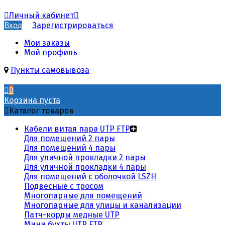
Личный кабинет
Вход
Зарегистрироваться
Мои заказы
Мой профиль
Пункты самовывоза
0
Корзина пуста
Каталог товаров
Кабели витая пара UTP FTP
Для помещений 2 пары
Для помещений 4 пары
Для уличной прокладки 2 пары
Для уличной прокладки 4 пары
Для помещений с оболочкой LSZH
Подвесные с тросом
Многопарные для помещений
Многопарные для улицы и канализации
Патч-корды медные UTP
Мини бухты UTP FTP