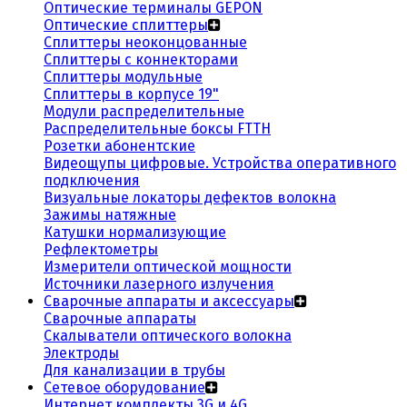
Оптические терминалы GEPON
Оптические сплиттеры
Сплиттеры неоконцованные
Сплиттеры с коннекторами
Сплиттеры модульные
Сплиттеры в корпусе 19"
Модули распределительные
Распределительные боксы FTTH
Розетки абонентские
Видеощупы цифровые. Устройства оперативного
подключения
Визуальные локаторы дефектов волокна
Зажимы натяжные
Катушки нормализующие
Рефлектометры
Измерители оптической мощности
Источники лазерного излучения
Сварочные аппараты и аксессуары
Сварочные аппараты
Скалыватели оптического волокна
Электроды
Для канализации в трубы
Сетевое оборудование
Интернет комплекты 3G и 4G