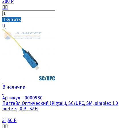
280
Р
Купить
В наличии
Артикул - 0000980
Пигтейл Оптический (Pigtail), SC/UPC, SM, simplex 1.0
meters, 0.9 LSZH
31,50
Р