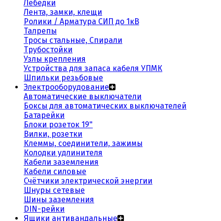
Лебедки
Лента, замки, клещи
Ролики / Арматура СИП до 1кВ
Талрепы
Тросы стальные, Спирали
Трубостойки
Узлы крепления
Устройства для запаса кабеля УПМК
Шпильки резьбовые
Электрооборудование
Автоматические выключатели
Боксы для автоматических выключателей
Батарейки
Блоки розеток 19"
Вилки, розетки
Клеммы, соединители, зажимы
Колодки удлинителя
Кабели заземления
Кабели силовые
Счётчики электрической энергии
Шнуры сетевые
Шины заземления
DIN-рейки
Ящики антивандальные