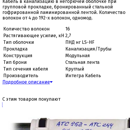
Кабель в канализацию в негорючей оболочке при
групповой прокладке, бронированный стальной
гофрированной ламинированной лентой. Количество
волокон от 4 до 192-х волокон, одномод.
Количество волокон
16
Растягивающее усилие, кН
2,7
Тип оболочки
ПНД нг LS-HF
Прокладка
Канализация/Трубы
Конструкция
Модульная
Тип брони
Стальная лента
Тип сечения кабеля
Круглый
Производитель
Интегра Кабель
Подробное описание
С этим товаром покупают