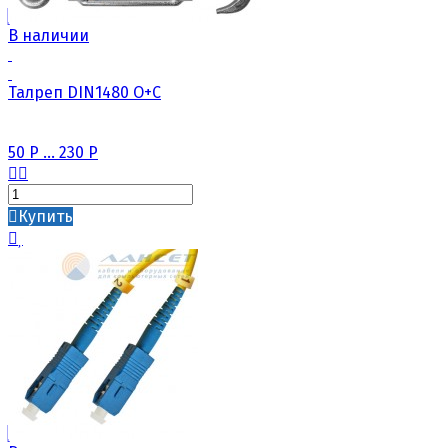
В наличии
Талреп DIN1480 О+C
50
Р
...
230
Р
Купить