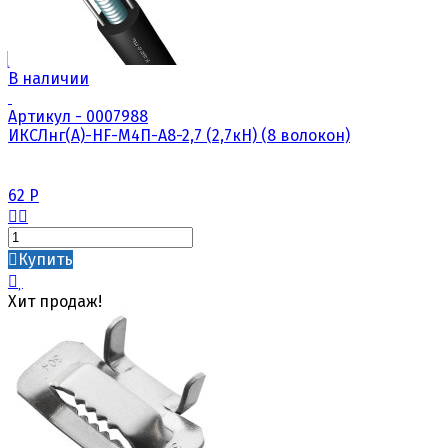
В наличии
Артикул - 0007988
ИКСЛнг(А)-HF-М4П-А8-2,7 (2,7кН) (8 волокон)
62
Р
Купить
Хит продаж!