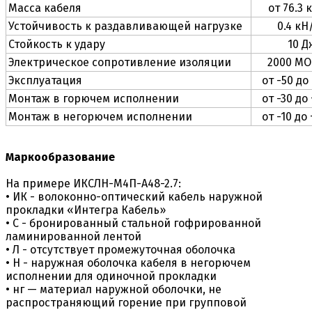
Масса кабеля
от 76.3 
Устойчивость к раздавливающей нагрузке
0.4 кН
Стойкость к удару
10 Д
Электрическое сопротивление изоляции
2000 МО
Эксплуатация
от -50 до
Монтаж в горючем исполнении
от -30 до
Монтаж в негорючем исполнении
от -10 до
Маркообразование
На примере ИКСЛН-М4П-А48-2.7:
• ИК - волоконно-оптический кабель наружной
прокладки «Интегра Кабель»
• С - бронированный стальной гофрированной
ламинированной лентой
• Л - отсутствует промежуточная оболочка
• Н - наружная оболочка кабеля в негорючем
исполнении для одиночной прокладки
• нг — материал наружной оболочки, не
распространяющий горение при групповой