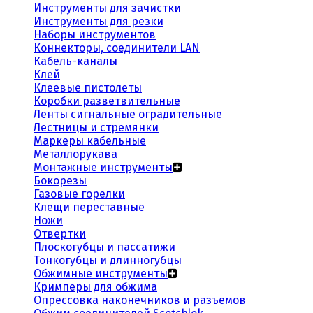
Инструменты для зачистки
Инструменты для резки
Наборы инструментов
Коннекторы, соединители LAN
Кабель-каналы
Клей
Клеевые пистолеты
Коробки разветвительные
Ленты сигнальные оградительные
Лестницы и стремянки
Маркеры кабельные
Металлорукава
Монтажные инструменты
Бокорезы
Газовые горелки
Клещи переставные
Ножи
Отвертки
Плоскогубцы и пассатижи
Тонкогубцы и длинногубцы
Обжимные инструменты
Кримперы для обжима
Опрессовка наконечников и разъемов