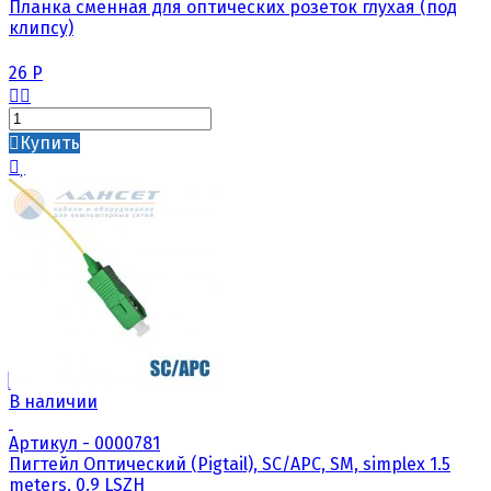
Планка сменная для оптических розеток глухая (под
клипсу)
26
Р
Купить
В наличии
Артикул - 0000781
Пигтейл Оптический (Pigtail), SC/APC, SM, simplex 1.5
meters, 0.9 LSZH