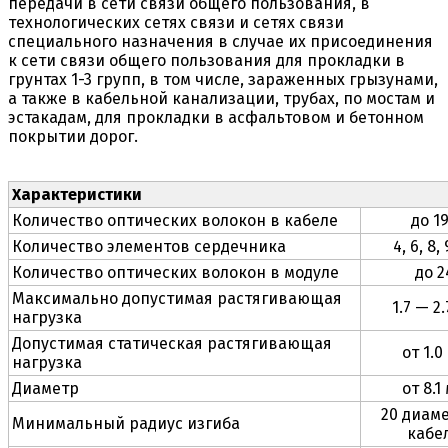
передачи в сети связи общего пользования, в
технологических сетях связи и сетях связи
специального назначения в случае их присоединения
к сети связи общего пользования для прокладки в
грунтах 1-3 групп, в том числе, зараженных грызунами,
а также в кабельной канализации, трубах, по мостам и
эстакадам, для прокладки в асфальтовом и бетонном
покрытии дорог.
Характеристики
Количество оптических волокон в кабеле
до 1
Количество элементов сердечника
4, 6, 8, 
Количество оптических волокон в модуле
до 2
Максимально допустимая растягивающая
1.7 — 2
нагрузка
Допустимая статическая растягивающая
от 1.0
нагрузка
Диаметр
от 8.1
20 диам
Минимальный радиус изгиба
кабе