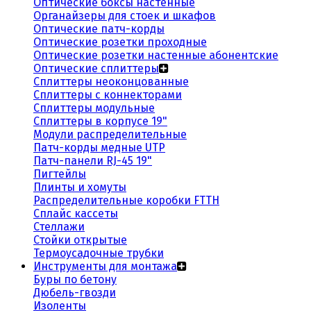
Оптические боксы настенные
Органайзеры для стоек и шкафов
Оптические патч-корды
Оптические розетки проходные
Оптические розетки настенные абонентские
Оптические сплиттеры
Сплиттеры неоконцованные
Сплиттеры с коннекторами
Сплиттеры модульные
Сплиттеры в корпусе 19"
Модули распределительные
Патч-корды медные UTP
Патч-панели RJ-45 19"
Пигтейлы
Плинты и хомуты
Распределительные коробки FTTH
Сплайс кассеты
Стеллажи
Стойки открытые
Термоусадочные трубки
Инструменты для монтажа
Буры по бетону
Дюбель-гвозди
Изоленты