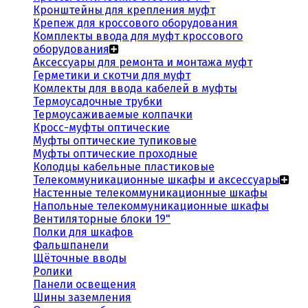
Кронштейны для крепления муфт
Крепеж для кроссового оборудования
Комплекты ввода для муфт кроссового
оборудования
Аксессуары для ремонта и монтажа муфт
Герметики и скотчи для муфт
Комлекты для ввода кабелей в муфты
Термоусадочные трубки
Термоусаживаемые колпачки
Кросс-муфты оптические
Муфты оптические тупиковые
Муфты оптические проходные
Колодцы кабельные пластиковые
Телекоммуникационные шкафы и аксессуары
Настенные телекоммуникационные шкафы
Напольные телекоммуникационные шкафы
Вентиляторные блоки 19"
Полки для шкафов
Фальшпанели
Щёточные вводы
Ролики
Панели освещения
Шины заземления