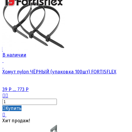
В наличии
Хомут nylon ЧЁРНЫЙ (упаковка 100шт) FORTISFLEX
39
Р
...
773
Р
Купить
Хит продаж!