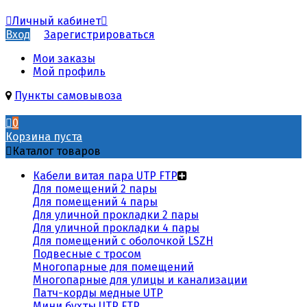
Личный кабинет
Вход
Зарегистрироваться
Мои заказы
Мой профиль
Пункты самовывоза
0
Корзина пуста
Каталог товаров
Кабели витая пара UTP FTP
Для помещений 2 пары
Для помещений 4 пары
Для уличной прокладки 2 пары
Для уличной прокладки 4 пары
Для помещений с оболочкой LSZH
Подвесные с тросом
Многопарные для помещений
Многопарные для улицы и канализации
Патч-корды медные UTP
Мини бухты UTP FTP