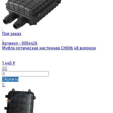
Под заказ
Артикул - 0004426
Муфта оптическая настенная CH006 48 волокон
1 440
Р
Купить