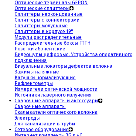
Оптические терминалы GEPON
Оптические сплиттеры
Сплиттеры неоконцованные
Сплиттеры с коннекторами
Сплиттеры модульные
Сплиттеры в корпусе 19"
Модули распределительные
Распределительные боксы FTTH
Розетки абонентские
Видеощупы цифровые. Устройства оперативного
подключения
Визуальные локаторы дефектов волокна
Зажимы натяжные
Катушки нормализующие
Рефлектометры
Измерители оптической мощности
Источники лазерного излучения
Сварочные аппараты и аксессуары
Сварочные аппараты
Скалыватели оптического волокна
Электроды
Для канализации в трубы
Сетевое оборудование
Интернет комплекты 3G и 4G