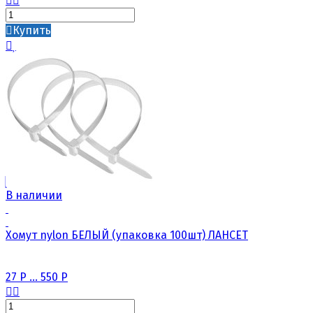
Купить
В наличии
Хомут nylon БЕЛЫЙ (упаковка 100шт) ЛАНСЕТ
27
Р
...
550
Р