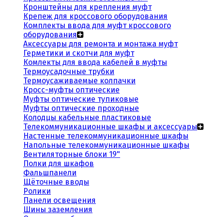
Кронштейны для крепления муфт
Крепеж для кроссового оборудования
Комплекты ввода для муфт кроссового
оборудования
Аксессуары для ремонта и монтажа муфт
Герметики и скотчи для муфт
Комлекты для ввода кабелей в муфты
Термоусадочные трубки
Термоусаживаемые колпачки
Кросс-муфты оптические
Муфты оптические тупиковые
Муфты оптические проходные
Колодцы кабельные пластиковые
Телекоммуникационные шкафы и аксессуары
Настенные телекоммуникационные шкафы
Напольные телекоммуникационные шкафы
Вентиляторные блоки 19"
Полки для шкафов
Фальшпанели
Щёточные вводы
Ролики
Панели освещения
Шины заземления