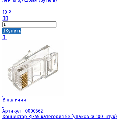
ленты 0,7х20мм (бугель)
10
Р
Купить
В наличии
Артикул - 0000562
Коннектор RJ-45 категория 5е (упаковка 100 штук)