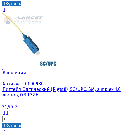
Купить
В наличии
Артикул - 0000980
Пигтейл Оптический (Pigtail), SC/UPC, SM, simplex 1.0
meters, 0.9 LSZH
31,50
Р
Купить