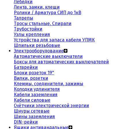
Лебедки
Лента, замки, клещи
Ролики / Арматура СИП до 1кВ
Талрепы
Тросы стальные, Спирали
Трубостойки
Узлы крепления
Устройства для запаса кабеля УПМК
Шпильки резьбовые
Электрооборудование
Автоматические выключатели
Боксы для автоматических выключателей
Батарейки
Блоки розеток 19"
Вилки, розетки
Клеммы, соединители, зажимы
Колодки удлинителя
Кабели заземления
Кабели силовые
Счётчики электрической энергии
Шнуры сетевые
Шины заземления
DIN-рейки
Ящики антивандальные