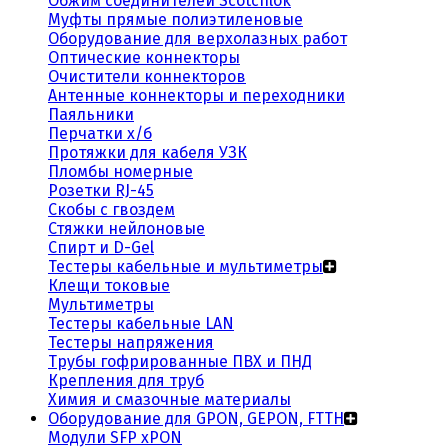
Обжим соединителей Scotchlok
Муфты прямые полиэтиленовые
Оборудование для верхолазных работ
Оптические коннекторы
Очистители коннекторов
Антенные коннекторы и переходники
Паяльники
Перчатки х/б
Протяжки для кабеля УЗК
Пломбы номерные
Розетки RJ-45
Скобы с гвоздем
Стяжки нейлоновые
Спирт и D-Gel
Тестеры кабельные и мультиметры
Клещи токовые
Мультиметры
Тестеры кабельные LAN
Тестеры напряжения
Трубы гофрированные ПВХ и ПНД
Крепления для труб
Химия и смазочные материалы
Оборудование для GPON, GEPON, FTTH
Модули SFP xPON