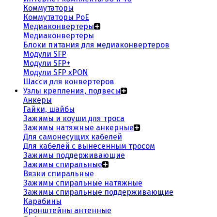
Коммутаторы
Коммутаторы PoE
Медиаконвертеры
Медиаконвертеры
Блоки питания для медиаконвертеров
Модули SFP
Модули SFP+
Модули SFP xPON
Шасси для конвертеров
Узлы крепления, подвесы
Анкеры
Гайки, шайбы
Зажимы и коуши для троса
Зажимы натяжные анкерные
Для самонесущих кабелей
Для кабелей с вынесенным тросом
Зажимы поддерживающие
Зажимы спиральные
Вязки спиральные
Зажимы спиральные натяжные
Зажимы спиральные поддерживающие
Карабины
Кронштейны антенные