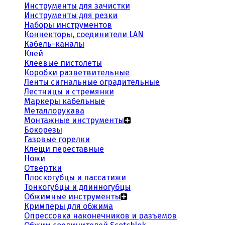
Инструменты для зачистки
Инструменты для резки
Наборы инструментов
Коннекторы, соединители LAN
Кабель-каналы
Клей
Клеевые пистолеты
Коробки разветвительные
Ленты сигнальные оградительные
Лестницы и стремянки
Маркеры кабельные
Металлорукава
Монтажные инструменты
Бокорезы
Газовые горелки
Клещи переставные
Ножи
Отвертки
Плоскогубцы и пассатижи
Тонкогубцы и длинногубцы
Обжимные инструменты
Кримперы для обжима
Опрессовка наконечников и разъемов