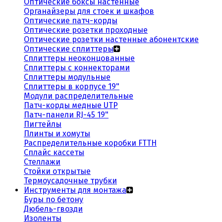
Оптические боксы настенные
Органайзеры для стоек и шкафов
Оптические патч-корды
Оптические розетки проходные
Оптические розетки настенные абонентские
Оптические сплиттеры
Сплиттеры неоконцованные
Сплиттеры с коннекторами
Сплиттеры модульные
Сплиттеры в корпусе 19"
Модули распределительные
Патч-корды медные UTP
Патч-панели RJ-45 19"
Пигтейлы
Плинты и хомуты
Распределительные коробки FTTH
Сплайс кассеты
Стеллажи
Стойки открытые
Термоусадочные трубки
Инструменты для монтажа
Буры по бетону
Дюбель-гвозди
Изоленты