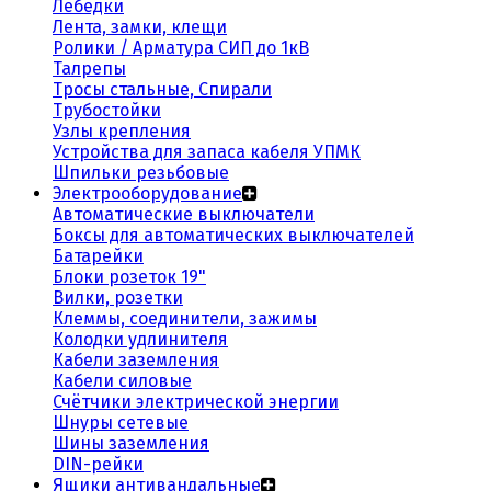
Лебедки
Лента, замки, клещи
Ролики / Арматура СИП до 1кВ
Талрепы
Тросы стальные, Спирали
Трубостойки
Узлы крепления
Устройства для запаса кабеля УПМК
Шпильки резьбовые
Электрооборудование
Автоматические выключатели
Боксы для автоматических выключателей
Батарейки
Блоки розеток 19"
Вилки, розетки
Клеммы, соединители, зажимы
Колодки удлинителя
Кабели заземления
Кабели силовые
Счётчики электрической энергии
Шнуры сетевые
Шины заземления
DIN-рейки
Ящики антивандальные