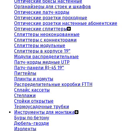
Оптические боксы настенные
Органайзеры для стоек и шкафов
Оптические патч-корды
Оптические розетки проходные
Оптические розетки настенные абонентские
Оптические сплиттеры
Сплиттеры неоконцованные
Сплиттеры с коннекторами
Сплиттеры модульные
Сплиттеры в корпусе 19"
Модули распределительные
Патч-корды медные UTP
Патч-панели RJ-45 19"
Пигтейлы
Плинты и хомуты
Распределительные коробки FTTH
Сплайс кассеты
Стеллажи
Стойки открытые
Термоусадочные трубки
Инструменты для монтажа
Буры по бетону
Дюбель-гвозди
Изоленты