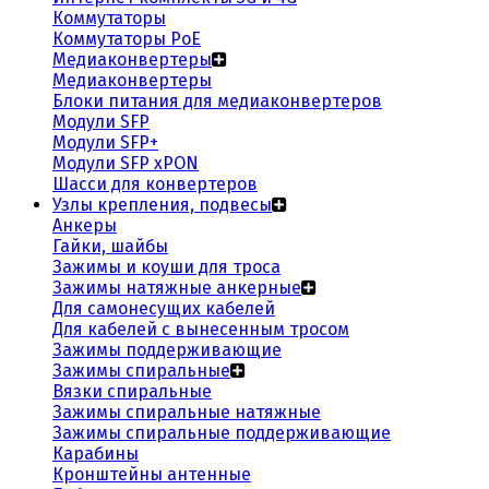
Коммутаторы
Коммутаторы PoE
Медиаконвертеры
Медиаконвертеры
Блоки питания для медиаконвертеров
Модули SFP
Модули SFP+
Модули SFP xPON
Шасси для конвертеров
Узлы крепления, подвесы
Анкеры
Гайки, шайбы
Зажимы и коуши для троса
Зажимы натяжные анкерные
Для самонесущих кабелей
Для кабелей с вынесенным тросом
Зажимы поддерживающие
Зажимы спиральные
Вязки спиральные
Зажимы спиральные натяжные
Зажимы спиральные поддерживающие
Карабины
Кронштейны антенные