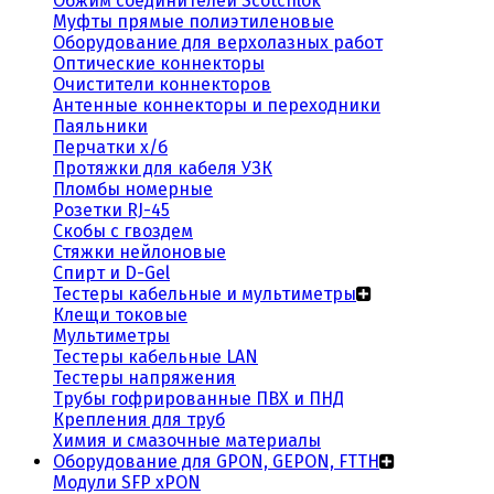
Обжим соединителей Scotchlok
Муфты прямые полиэтиленовые
Оборудование для верхолазных работ
Оптические коннекторы
Очистители коннекторов
Антенные коннекторы и переходники
Паяльники
Перчатки х/б
Протяжки для кабеля УЗК
Пломбы номерные
Розетки RJ-45
Скобы с гвоздем
Стяжки нейлоновые
Спирт и D-Gel
Тестеры кабельные и мультиметры
Клещи токовые
Мультиметры
Тестеры кабельные LAN
Тестеры напряжения
Трубы гофрированные ПВХ и ПНД
Крепления для труб
Химия и смазочные материалы
Оборудование для GPON, GEPON, FTTH
Модули SFP xPON