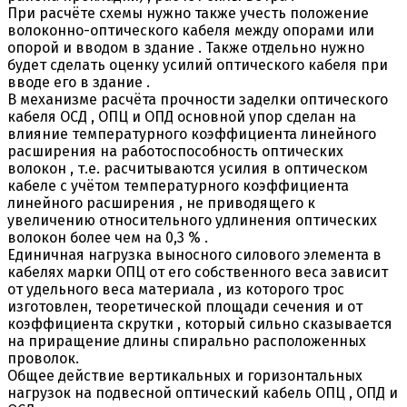
При расчёте схемы нужно также учесть положение
волоконно-оптического кабеля между опорами или
опорой и вводом в здание . Также отдельно нужно
будет сделать оценку усилий оптического кабеля при
вводе его в здание .
В механизме расчёта прочности заделки оптического
кабеля ОСД , ОПЦ и ОПД основной упор сделан на
влияние температурного коэффициента линейного
расширения на работоспособность оптических
волокон , т.е. расчитываются усилия в оптическом
кабеле с учётом температурного коэффициента
линейного расширения , не приводящего к
увеличению относительного удлинения оптических
волокон более чем на 0,3 % .
Единичная нагрузка выносного силового элемента в
кабелях марки ОПЦ от его собственного веса зависит
от удельного веса материала , из которого трос
изготовлен, теоретической площади сечения и от
коэффициента скрутки , который сильно сказывается
на приращение длины спирально расположенных
проволок.
Общее действие вертикальных и горизонтальных
нагрузок на подвесной оптический кабель ОПЦ , ОПД и