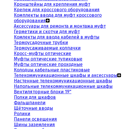
Кронштейны для крепления муфт
Крепеж для кроссового оборудования
Комплекты ввода для муфт кроссового
оборудования
Аксессуары для ремонта и монтажа муфт
Герметики и скотчи для муфт
Комлекты для ввода кабелей в муфты
Термоусадочные трубки
Термоусаживаемые колпачки
Кросс-муфты оптические
Муфты оптические тупиковые
Муфты оптические проходные
Колодцы кабельные пластиковые
Телекоммуникационные шкафы и аксессуары
Настенные телекоммуникационные шкафы
Напольные телекоммуникационные шкафы
Вентиляторные блоки 19"
Полки для шкафов
Фальшпанели
Щёточные вводы
Ролики
Панели освещения
Шины заземления