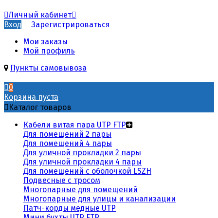
Личный кабинет
Вход
Зарегистрироваться
Мои заказы
Мой профиль
Пункты самовывоза
0
Корзина пуста
Каталог товаров
Кабели витая пара UTP FTP
Для помещений 2 пары
Для помещений 4 пары
Для уличной прокладки 2 пары
Для уличной прокладки 4 пары
Для помещений с оболочкой LSZH
Подвесные с тросом
Многопарные для помещений
Многопарные для улицы и канализации
Патч-корды медные UTP
Мини бухты UTP FTP