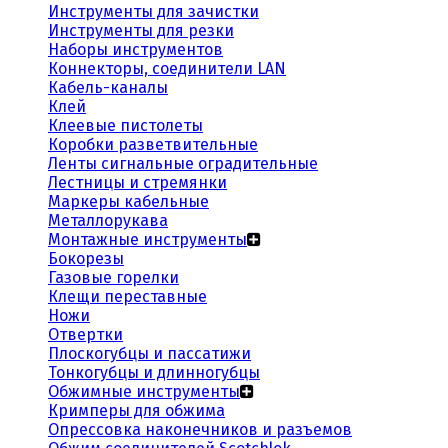
Инструменты для зачистки
Инструменты для резки
Наборы инструментов
Коннекторы, соединители LAN
Кабель-каналы
Клей
Клеевые пистолеты
Коробки разветвительные
Ленты сигнальные оградительные
Лестницы и стремянки
Маркеры кабельные
Металлорукава
Монтажные инструменты
Бокорезы
Газовые горелки
Клещи переставные
Ножи
Отвертки
Плоскогубцы и пассатижи
Тонкогубцы и длинногубцы
Обжимные инструменты
Кримперы для обжима
Опрессовка наконечников и разъемов