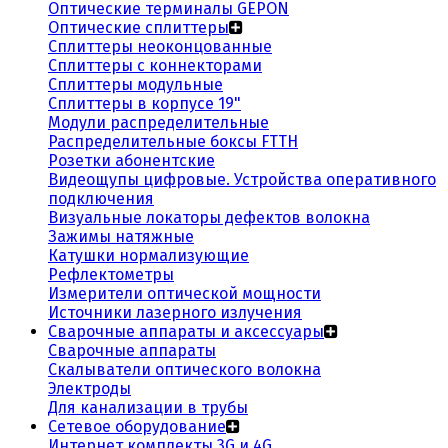
Оптические терминалы GEPON
Оптические сплиттеры
Сплиттеры неоконцованные
Сплиттеры с коннекторами
Сплиттеры модульные
Сплиттеры в корпусе 19"
Модули распределительные
Распределительные боксы FTTH
Розетки абонентские
Видеощупы цифровые. Устройства оперативного
подключения
Визуальные локаторы дефектов волокна
Зажимы натяжные
Катушки нормализующие
Рефлектометры
Измерители оптической мощности
Источники лазерного излучения
Сварочные аппараты и аксессуары
Сварочные аппараты
Скалыватели оптического волокна
Электроды
Для канализации в трубы
Сетевое оборудование
Интернет комплекты 3G и 4G