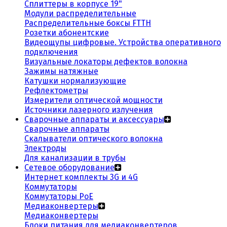
Сплиттеры в корпусе 19"
Модули распределительные
Распределительные боксы FTTH
Розетки абонентские
Видеощупы цифровые. Устройства оперативного
подключения
Визуальные локаторы дефектов волокна
Зажимы натяжные
Катушки нормализующие
Рефлектометры
Измерители оптической мощности
Источники лазерного излучения
Сварочные аппараты и аксессуары
Сварочные аппараты
Скалыватели оптического волокна
Электроды
Для канализации в трубы
Сетевое оборудование
Интернет комплекты 3G и 4G
Коммутаторы
Коммутаторы PoE
Медиаконвертеры
Медиаконвертеры
Блоки питания для медиаконвертеров