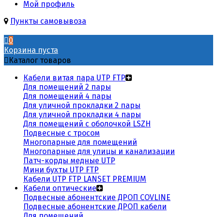
Мой профиль
Пункты самовывоза
0
Корзина пуста
Каталог товаров
Кабели витая пара UTP FTP
Для помещений 2 пары
Для помещений 4 пары
Для уличной прокладки 2 пары
Для уличной прокладки 4 пары
Для помещений с оболочкой LSZH
Подвесные с тросом
Многопарные для помещений
Многопарные для улицы и канализации
Патч-корды медные UTP
Мини бухты UTP FTP
Кабели UTP FTP LANSET PREMIUM
Кабели оптические
Подвесные абонентские ДРОП COVLINE
Подвесные абонентские ДРОП кабели
Для помещений