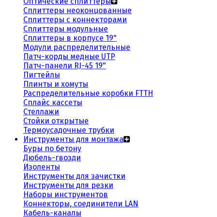
Оптические сплиттеры
Сплиттеры неоконцованные
Сплиттеры с коннекторами
Сплиттеры модульные
Сплиттеры в корпусе 19"
Модули распределительные
Патч-корды медные UTP
Патч-панели RJ-45 19"
Пигтейлы
Плинты и хомуты
Распределительные коробки FTTH
Сплайс кассеты
Стеллажи
Стойки открытые
Термоусадочные трубки
Инструменты для монтажа
Буры по бетону
Дюбель-гвозди
Изоленты
Инструменты для зачистки
Инструменты для резки
Наборы инструментов
Коннекторы, соединители LAN
Кабель-каналы