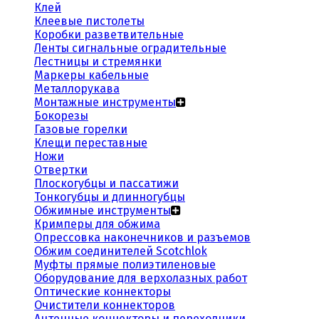
Клей
Клеевые пистолеты
Коробки разветвительные
Ленты сигнальные оградительные
Лестницы и стремянки
Маркеры кабельные
Металлорукава
Монтажные инструменты
Бокорезы
Газовые горелки
Клещи переставные
Ножи
Отвертки
Плоскогубцы и пассатижи
Тонкогубцы и длинногубцы
Обжимные инструменты
Кримперы для обжима
Опрессовка наконечников и разъемов
Обжим соединителей Scotchlok
Муфты прямые полиэтиленовые
Оборудование для верхолазных работ
Оптические коннекторы
Очистители коннекторов
Антенные коннекторы и переходники