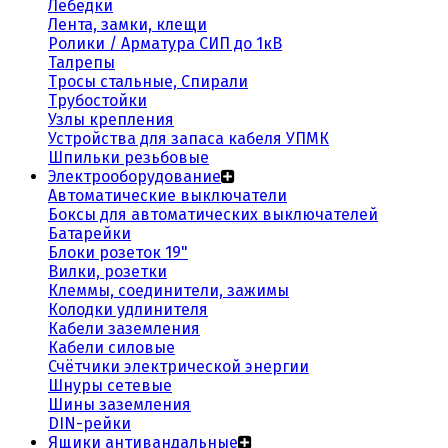
Лебедки
Лента, замки, клещи
Ролики / Арматура СИП до 1кВ
Талрепы
Тросы стальные, Спирали
Трубостойки
Узлы крепления
Устройства для запаса кабеля УПМК
Шпильки резьбовые
Электрооборудование
Автоматические выключатели
Боксы для автоматических выключателей
Батарейки
Блоки розеток 19"
Вилки, розетки
Клеммы, соединители, зажимы
Колодки удлинителя
Кабели заземления
Кабели силовые
Счётчики электрической энергии
Шнуры сетевые
Шины заземления
DIN-рейки
Ящики антивандальные