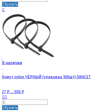
Купить
В наличии
Хомут nylon ЧЁРНЫЙ (упаковка 100шт) ЛАНСЕТ
27
Р
...
550
Р
Купить