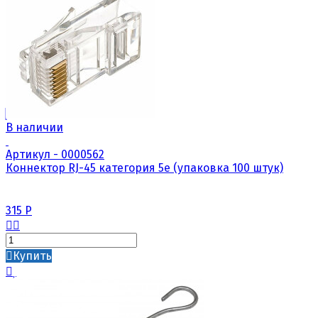
В наличии
Артикул - 0000562
Коннектор RJ-45 категория 5е (упаковка 100 штук)
315
Р
Купить