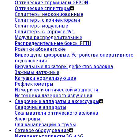
Оптические терминалы GEPON
Оптические сплиттеры
Сплиттеры неоконцованные
Сплиттеры с коннекторами
Сплиттеры модульные
Сплиттеры в корпусе 19"
Модули распределительные
Распределительные боксы FTTH
Розетки абонентские
Видеощупы цифровые. Устройства оперативного
подключения
Визуальные локаторы дефектов волокна
Зажимы натяжные
Катушки нормализующие
Рефлектометры
Измерители оптической мощности
Источники лазерного излучения
Сварочные аппараты и аксессуары
Сварочные аппараты
Скалыватели оптического волокна
Электроды
Для канализации в трубы
Сетевое оборудование
Интернет комплекты 3G и 4G