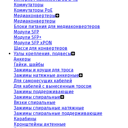
Коммутаторы
Коммутаторы PoE
Медиаконвертеры
Медиаконвертеры
Блоки питания для медиаконвертеров
Модули SFP
Модули SFP+
Модули SFP xPON
Шасси для конвертеров
Узлы крепления, подвесы
Анкеры
Гайки, шайбы
Зажимы и коуши для троса
Зажимы натяжные анкерные
Для самонесущих кабелей
Для кабелей с вынесенным тросом
Зажимы поддерживающие
Зажимы спиральные
Вязки спиральные
Зажимы спиральные натяжные
Зажимы спиральные поддерживающие
Карабины
Кронштейны антенные