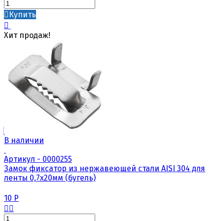
Купить
Хит продаж!
В наличии
Артикул - 0000255
Замок фиксатор из нержавеющей стали AISI 304 для
ленты 0,7х20мм (бугель)
10
Р