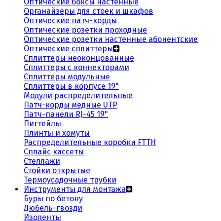
Оптические боксы настенные
Органайзеры для стоек и шкафов
Оптические патч-корды
Оптические розетки проходные
Оптические розетки настенные абонентские
Оптические сплиттеры
Сплиттеры неоконцованные
Сплиттеры с коннекторами
Сплиттеры модульные
Сплиттеры в корпусе 19"
Модули распределительные
Патч-корды медные UTP
Патч-панели RJ-45 19"
Пигтейлы
Плинты и хомуты
Распределительные коробки FTTH
Сплайс кассеты
Стеллажи
Стойки открытые
Термоусадочные трубки
Инструменты для монтажа
Буры по бетону
Дюбель-гвозди
Изоленты