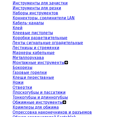
Инструменты для зачистки
Инструменты для резки
Наборы инструментов
Коннекторы, соединители LAN
Кабель-каналы
Клей
Клеевые пистолеты
Коробки разветвительные
Ленты сигнальные оградительные
Лестницы и стремянки
Маркеры кабельные
Металлорукава
Монтажные инструменты
Бокорезы
Газовые горелки
Клещи переставные
Ножи
Отвертки
Плоскогубцы и пассатижи
Тонкогубцы и длинногубцы
Обжимные инструменты
Кримперы для обжима
Опрессовка наконечников и разъемов