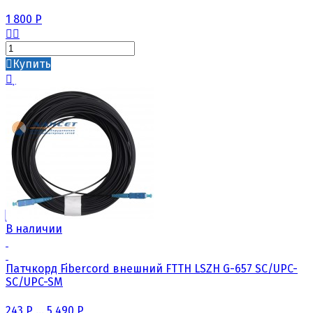
1 800
Р
Купить
В наличии
Патчкорд Fibercord внешний FTTH LSZH G-657 SC/UPC-
SC/UPC-SM
243
Р
...
5 490
Р