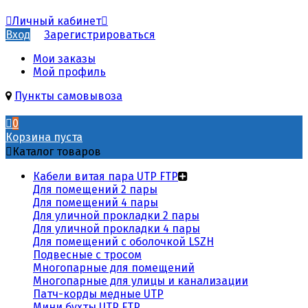
Личный кабинет
Вход
Зарегистрироваться
Мои заказы
Мой профиль
Пункты самовывоза
0
Корзина пуста
Каталог товаров
Кабели витая пара UTP FTP
Для помещений 2 пары
Для помещений 4 пары
Для уличной прокладки 2 пары
Для уличной прокладки 4 пары
Для помещений с оболочкой LSZH
Подвесные с тросом
Многопарные для помещений
Многопарные для улицы и канализации
Патч-корды медные UTP
Мини бухты UTP FTP