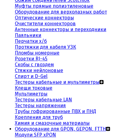
Обжим соединителей Scotchlok
Муфты прямые полиэтиленовые
Оборудование для верхолазных работ
Оптические коннекторы
Очистители коннекторов
Антенные коннекторы и переходники
Паяльники
Перчатки х/б
Протяжки для кабеля УЗК
Пломбы номерные
Розетки RJ-45
Скобы с гвоздем
Стяжки нейлоновые
Спирт и D-Gel
Тестеры кабельные и мультиметры
Клещи токовые
Мультиметры
Тестеры кабельные LAN
Тестеры напряжения
Трубы гофрированные ПВХ и ПНД
Крепления для труб
Химия и смазочные материалы
Оборудование для GPON, GEPON, FTTH
Модули SFP xPON