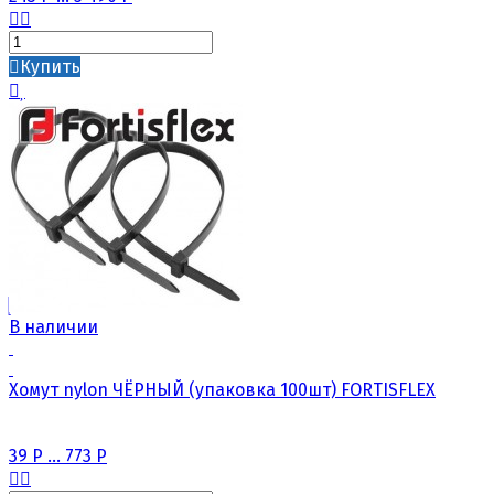
Купить
В наличии
Хомут nylon ЧЁРНЫЙ (упаковка 100шт) FORTISFLEX
39
Р
...
773
Р