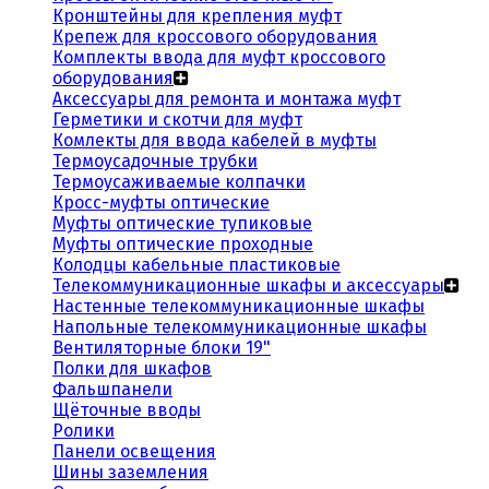
Кронштейны для крепления муфт
Крепеж для кроссового оборудования
Комплекты ввода для муфт кроссового
оборудования
Аксессуары для ремонта и монтажа муфт
Герметики и скотчи для муфт
Комлекты для ввода кабелей в муфты
Термоусадочные трубки
Термоусаживаемые колпачки
Кросс-муфты оптические
Муфты оптические тупиковые
Муфты оптические проходные
Колодцы кабельные пластиковые
Телекоммуникационные шкафы и аксессуары
Настенные телекоммуникационные шкафы
Напольные телекоммуникационные шкафы
Вентиляторные блоки 19"
Полки для шкафов
Фальшпанели
Щёточные вводы
Ролики
Панели освещения
Шины заземления